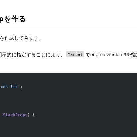
oupを作る
roupを作成してみます。
on 3を明示的に指定することにより、
でengine version
Manual
-cdk-lib'
;
:
 StackProps
) {