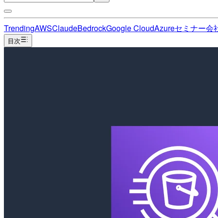
Trending
AWS
Claude
Bedrock
Google Cloud
Azure
セミナー
会
目次