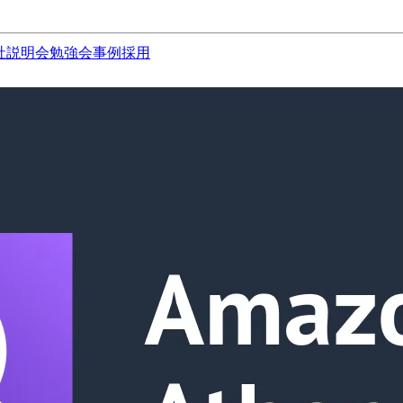
社説明会
勉強会
事例
採用