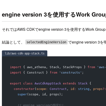
engine version 3を使用するWork Gr
それではAWS CDKでengine version 3を使用するWork G
結論として、
でengine versi
selectedEngineVersion
lib/aws-cdk-app-stack.ts
import
 { aws_athena, Stack, StackProps } 
from
 'aws
import
 { Construct } 
from
 'constructs'
;
export
 class
 AwsCdkAppStack
 extends
 Stack
 {
  constructor
(
scope
:
 Construct
, 
id
:
 string
, 
props
?
    super
(scope, id, props);
    // engine versionの指定なし