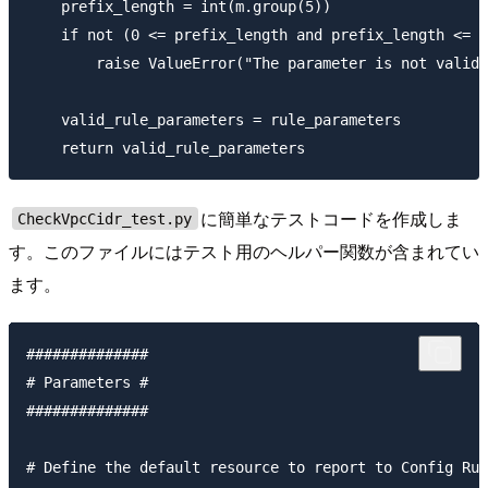
    prefix_length = int(m.group(5))

    if not (0 <= prefix_length and prefix_length <= 3
        raise ValueError("The parameter is not valid.
    valid_rule_parameters = rule_parameters

に簡単なテストコードを作成しま
CheckVpcCidr_test.py
す。このファイルにはテスト用のヘルパー関数が含まれてい
ます。
##############

# Parameters #

##############

# Define the default resource to report to Config Rul