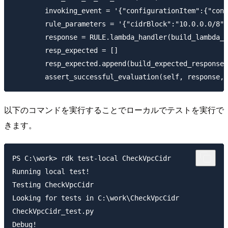
        invoking_event = '{"configurationItem":{"conf
        rule_parameters = '{"cidrBlock":"10.0.0.0/8"}
        response = RULE.lambda_handler(build_lambda_c
        resp_expected = []

        resp_expected.append(build_expected_response(
以下のコマンドを実行することでローカルでテストを実行で
きます。
PS C:\work> rdk test-local CheckVpcCidr

Running local test!

Testing CheckVpcCidr

Looking for tests in C:\work\CheckVpcCidr

CheckVpcCidr_test.py

Debug!
