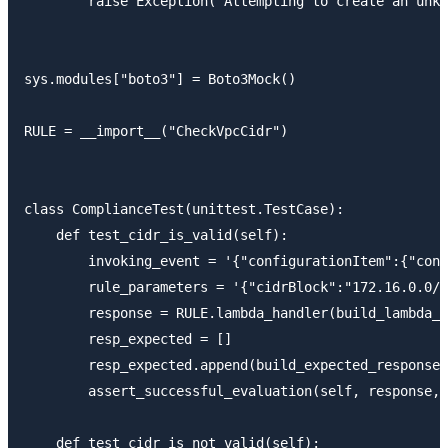
        raise Exception("Attempting to create an unkn
sys.modules["boto3"] = Boto3Mock()

RULE = __import__("CheckVpcCidr")

class ComplianceTest(unittest.TestCase):

    def test_cidr_is_valid(self):

        invoking_event = '{"configurationItem":{"conf
        rule_parameters = '{"cidrBlock":"172.16.0.0/1
        response = RULE.lambda_handler(build_lambda_c
        resp_expected = []

        resp_expected.append(build_expected_response(
        assert_successful_evaluation(self, response, 
    def test_cidr_is_not_valid(self):
