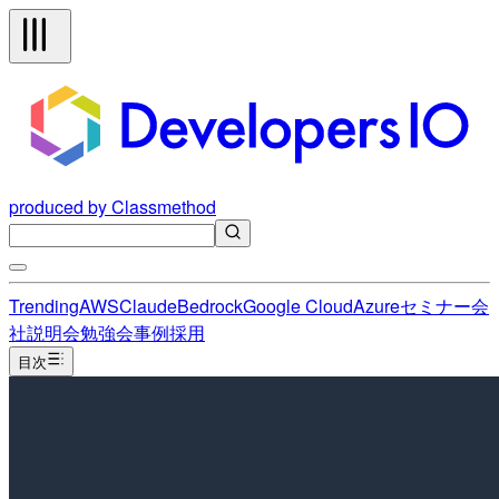
produced by Classmethod
Trending
AWS
Claude
Bedrock
Google Cloud
Azure
セミナー
会
社説明会
勉強会
事例
採用
目次