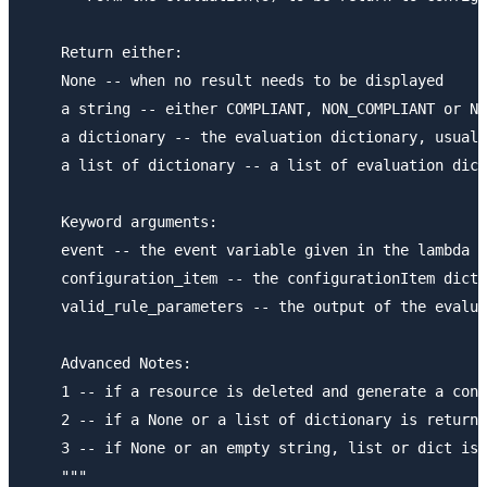
    Return either:

    None -- when no result needs to be displayed

    a string -- either COMPLIANT, NON_COMPLIANT or NO
    a dictionary -- the evaluation dictionary, usuall
    a list of dictionary -- a list of evaluation dict
    Keyword arguments:

    event -- the event variable given in the lambda h
    configuration_item -- the configurationItem dicti
    valid_rule_parameters -- the output of the evalua
    Advanced Notes:

    1 -- if a resource is deleted and generate a conf
    2 -- if a None or a list of dictionary is returne
    3 -- if None or an empty string, list or dict is 
    """
