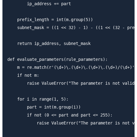
        ip_address += part

    prefix_length = int(m.group(5))

    subnet_mask = ((1 << 32) - 1) - ((1 << (32 - pref
    return ip_address, subnet_mask

def evaluate_parameters(rule_parameters):

    m = re.match(r'(\d+)\.(\d+)\.(\d+)\.(\d+)/(\d+)',
    if not m:

        raise ValueError("The parameter is not valid.
    for i in range(1, 5):

        part = int(m.group(i))

        if not (0 <= part and part <= 255):

            raise ValueError("The parameter is not va