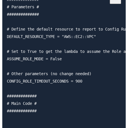
# Parameters #

##############

# Define the default resource to report to Config Rul
DEFAULT_RESOURCE_TYPE = "AWS::EC2::VPC"

# Set to True to get the lambda to assume the Role at
ASSUME_ROLE_MODE = False

# Other parameters (no change needed)

CONFIG_ROLE_TIMEOUT_SECONDS = 900

#############

# Main Code #

#############
