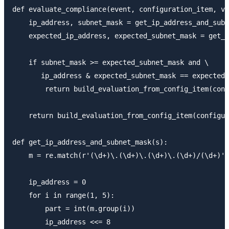
def evaluate_compliance(event, configuration_item, va
    ip_address, subnet_mask = get_ip_address_and_subn
    expected_ip_address, expected_subnet_mask = get_i
    if subnet_mask >= expected_subnet_mask and \

       ip_address & expected_subnet_mask == expected_
        return build_evaluation_from_config_item(conf
    return build_evaluation_from_config_item(configur
def get_ip_address_and_subnet_mask(s):

    m = re.match(r'(\d+)\.(\d+)\.(\d+)\.(\d+)/(\d+)',
    ip_address = 0

    for i in range(1, 5):

        part = int(m.group(i))

        ip_address <<= 8
