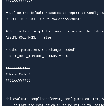
##############

# Define the default resource to report to Config Rul
DEFAULT_RESOURCE_TYPE = "AWS::::Account"

# Set to True to get the lambda to assume the Role at
ASSUME_ROLE_MODE = False

# Other parameters (no change needed)

CONFIG_ROLE_TIMEOUT_SECONDS = 900

#############

# Main Code #

#############

def evaluate_compliance(event, configuration_item, va
    """Form the evaluation(s) to be return to Config 