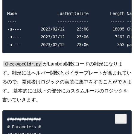
Mode                 LastWriteTime         Length Nam
----                 -------------         ------ ---
-a----        2023/02/12     23:06          18095 Che
-a----        2023/02/12     23:06           7462 Che
がLambda関数コードの雛形になりま
CheckVpcCidr.py
す。雛形にはヘルパー関数とボイラープレートが含まれてい
るので、開発者はロジックの実装に集中をすることができま
す。 基本的には以下の部分にカスタムルールのロジックを
書いていきます。
##############

# Parameters #
