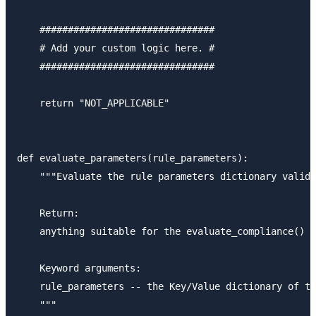
    ###############################

    # Add your custom logic here. #

    ###############################

    return "NOT_APPLICABLE"

def evaluate_parameters(rule_parameters):

    """Evaluate the rule parameters dictionary validi
    Return:

    anything suitable for the evaluate_compliance()

    Keyword arguments:

    rule_parameters -- the Key/Value dictionary of th
    """
