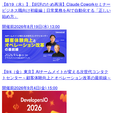
【8/19（水）】【好評のため再演】Claude Coworkセミナー
ビジネス職向け初級編｜日常業務をAIで自動化する「正しい
始め方」
開催前
2026年8月19日(水) 13:00
【9/4（金）東京】AIチームメイトが変える次世代コンタク
トセンター～顧客体験向上とオペレーション改革の最前線～
開催前
2026年9月4日(金) 15:00