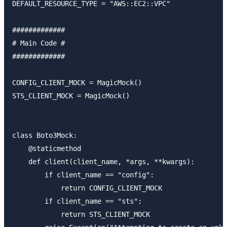
DEFAULT_RESOURCE_TYPE = "AWS::EC2::VPC"

#############

# Main Code #

#############

CONFIG_CLIENT_MOCK = MagicMock()

STS_CLIENT_MOCK = MagicMock()

class Boto3Mock:

    @staticmethod

    def client(client_name, *args, **kwargs):

        if client_name == "config":

            return CONFIG_CLIENT_MOCK

        if client_name == "sts":

            return STS_CLIENT_MOCK
