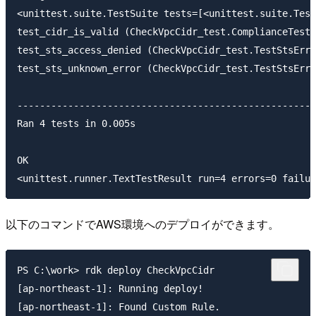
<unittest.suite.TestSuite tests=[<unittest.suite.Test
test_cidr_is_valid (CheckVpcCidr_test.ComplianceTest.
test_sts_access_denied (CheckVpcCidr_test.TestStsErro
test_sts_unknown_error (CheckVpcCidr_test.TestStsErro
-----------------------------------------------------
Ran 4 tests in 0.005s

OK

以下のコマンドでAWS環境へのデプロイができます。
PS C:\work> rdk deploy CheckVpcCidr

[ap-northeast-1]: Running deploy!

[ap-northeast-1]: Found Custom Rule.
