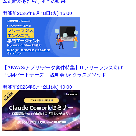
ム刷新がもたらす本当の効果
開催前
2026年8月18日(火) 15:00
【AI/AWS/アプリ/データ案件特集】ITフリーランス向け
「CMパートナーズ」 説明会 by クラスメソッド
開催前
2026年8月12日(水) 19:00