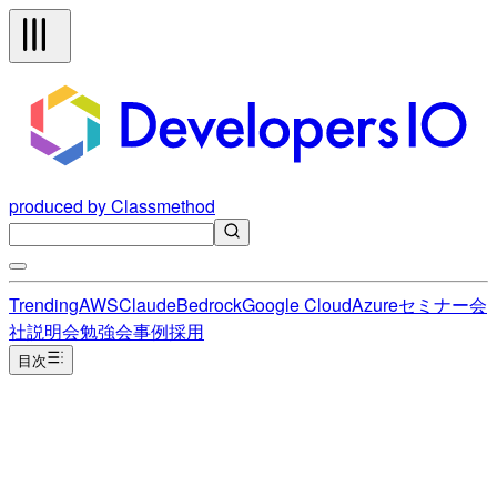
produced by Classmethod
Trending
AWS
Claude
Bedrock
Google Cloud
Azure
セミナー
会
社説明会
勉強会
事例
採用
目次