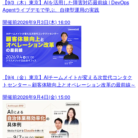
【9/3（木）東京】AIを活用した障害対応最前線 | DevOps
Agentライブデモで学ぶ、自律型運用の実践
開催前
2026年9月3日(木) 16:00
【9/4（金）東京】AIチームメイトが変える次世代コンタク
トセンター～顧客体験向上とオペレーション改革の最前線～
開催前
2026年9月4日(金) 15:00