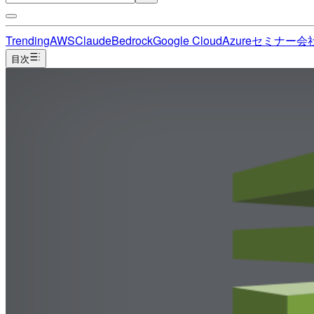
Trending
AWS
Claude
Bedrock
Google Cloud
Azure
セミナー
会
目次