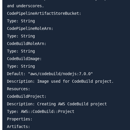
and underscores.

CodePipelineArtifactStoreBucket:

Type: String

CodePipelineRoleArn:

Type: String

CodeBuildRoleArn:

Type: String

CodeBuildImage:

Type: String

Default: "aws/codebuild/nodejs:7.0.0"

Description: Image used for CodeBuild project.

Resources:

CodeBuildProject:

Description: Creating AWS CodeBuild project

Type: AWS::CodeBuild::Project

Properties:

Artifacts:
