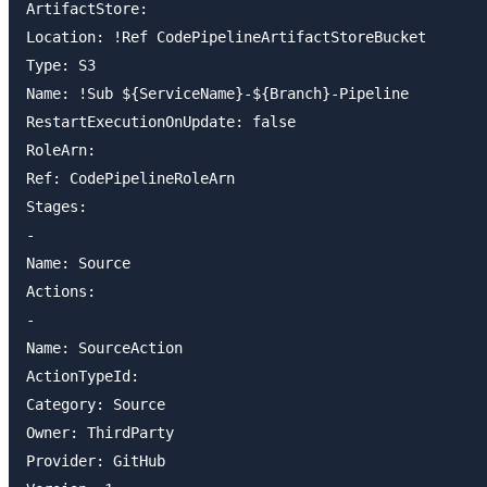
ArtifactStore:

Location: !Ref CodePipelineArtifactStoreBucket

Type: S3

Name: !Sub ${ServiceName}-${Branch}-Pipeline

RestartExecutionOnUpdate: false

RoleArn:

Ref: CodePipelineRoleArn

Stages:

-

Name: Source

Actions:

-

Name: SourceAction

ActionTypeId:

Category: Source

Owner: ThirdParty

Provider: GitHub
