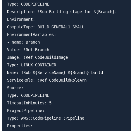
Type: CODEPIPELINE

Description: !Sub Building stage for ${Branch}.

Environment:

ComputeType: BUILD_GENERAL1_SMALL

EnvironmentVariables:

- Name: Branch

Value: !Ref Branch

Image: !Ref CodeBuildImage

Type: LINUX_CONTAINER

Name: !Sub ${ServiceName}-${Branch}-build

ServiceRole: !Ref CodeBuildRoleArn

Source:

Type: CODEPIPELINE

TimeoutInMinutes: 5

ProjectPipeline:

Type: AWS::CodePipeline::Pipeline

Properties:
