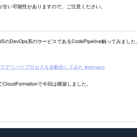
が古い可能性がありますので、ご注意ください。
vOps系のサービスであるCodePipeline触ってみました。 普
ploy を繋げてデリバリプロセスを自動化してみた #reinvent
udFormationで今回は構築しました。