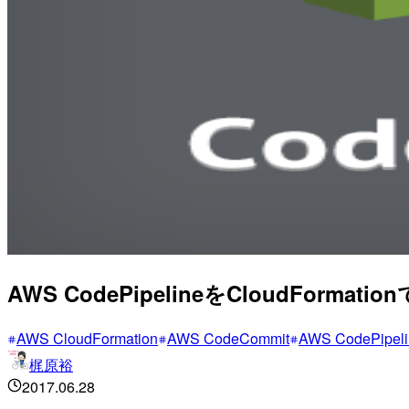
AWS CodePipelineをCloudForma
AWS CloudFormation
AWS CodeCommit
AWS CodePipeli
梶原裕
2017.06.28