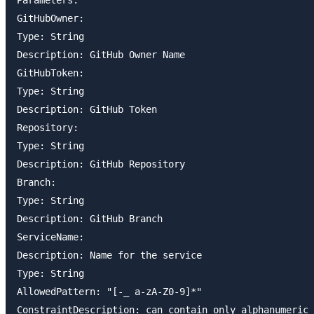
GitHubOwner:

Type: String

Description: GitHub Owner Name

GitHubToken:

Type: String

Description: GitHub Token

Repository:

Type: String

Description: GitHub Repository

Branch:

Type: String

Description: GitHub Branch

ServiceName:

Description: Name for the service

Type: String

AllowedPattern: "[-_ a-zA-Z0-9]*"

ConstraintDescription: can contain only alphanumeric 