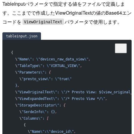
TableInputパラメータで指定する値をファイルで定義しま
す。ここまでで作成したViewOriginalTextの値のBase64エン
コードを
パラメータで使用します。
ViewOriginalText
tableinput.json
{
  \
"Name
\"
: 
\"
devices_raw_data_view
\"
,
  \
"TableType
\"
: 
\"
VIRTUAL_VIEW
\"
,
  \
"Parameters
\"
: 
{
    \
"presto_view
\"
: 
\"
true
\"
  }
,
  \
"ViewOriginalText
\"
: 
\"
/* Presto View: ${view_original_
  \
"ViewExpandedText
\"
: 
\"
/* Presto View */
\"
,
  \
"StorageDescriptor
\"
: 
{
    \
"SerdeInfo
\"
: {}
,
    \
"Columns
\"
: 
[
      {
        \
"Name
\"
:
\"
device_id
\"
,