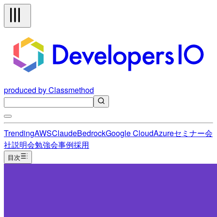
produced by Classmethod
Trending
AWS
Claude
Bedrock
Google Cloud
Azure
セミナー
会
社説明会
勉強会
事例
採用
目次