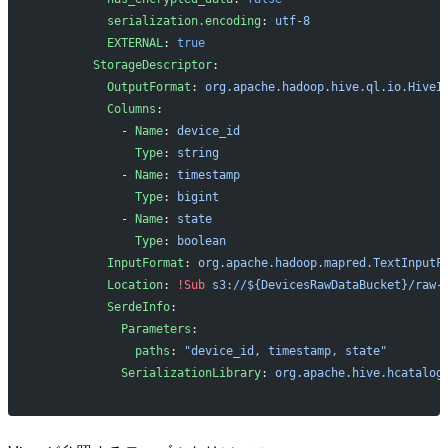
          serialization.encoding
: 
utf-8
          EXTERNAL
: 
true
        StorageDescriptor
:
          OutputFormat
: 
org.apache.hadoop.hive.ql.io.HiveI
          Columns
:
            - 
Name
: 
device_id
              Type
: 
string
            - 
Name
: 
timestamp
              Type
: 
bigint
            - 
Name
: 
state
              Type
: 
boolean
          InputFormat
: 
org.apache.hadoop.mapred.TextInputF
          Location
: 
!Sub
 s3://${DevicesRawDataBucket}/raw-
          SerdeInfo
:
            Parameters
:
              paths
: 
"device_id, timestamp, state"
            SerializationLibrary
: 
org.apache.hive.hcatalog