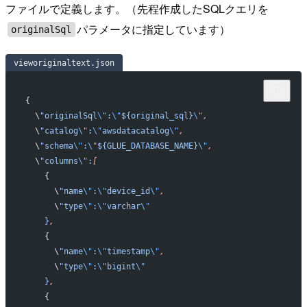
ファイルで定義します。（先程作成したSQLクエリを
パラメータに指定しています）
originalSql
vieworiginaltext.json
{
  \
"originalSql
\"
:
\"
${original_sql}
\"
,
  \
"catalog
\"
:
\"
awsdatacatalog
\"
,
  \
"schema
\"
:
\"
${GLUE_DATABASE_NAME}
\"
,
  \
"columns
\"
:
[
    {
      \
"name
\"
:
\"
device_id
\"
,
      \
"type
\"
:
\"
varchar
\"
    }
,
    {
      \
"name
\"
:
\"
timestamp
\"
,
      \
"type
\"
:
\"
bigint
\"
    }
,
    {