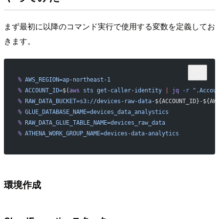
まず最初に以降のコマンド実行で使用する変数を定義してお
きます。
%
 AWS_REGION=ap-northeast-1
%
 ACCOUNT_ID=
$(
aws
 sts
 get-caller-identity
 |
 jq
 -r
 ".Accou
%
 RAW_DATA_BUCKET=s3://devices-raw-data-
${ACCOUNT_ID}
-
${AW
%
 GLUE_DATABASE_NAME=devices_data_analystics
%
 RAW_DATA_GLUE_TABLE_NAME=devices_raw_data
%
 ATHENA_WORK_GROUP_NAME=devices-data-analytics
環境作成