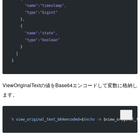
      "name"
:
"timestamp"
,
      "type"
:
"bigint"
    },
    {
      "name"
:
"state"
,
      "type"
:
"boolean"
    }
  ]
}
ViewOriginalTextの値をBase64エンコードして変数に格納し
ます。
%
 view_original_text_b64encoded=
$(
echo
 -n
 $view_original_t