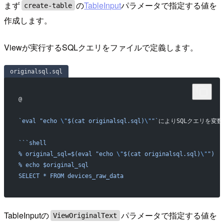
まず
の
TableInput
パラメータで指定する値を
create-table
作成します。
Viewが実行するSQLクエリをファイルで定義します。
originalsql.sql
@
`eval "echo 
\"
$(cat originalsql.sql)
\"
"`
によりSQLクエリを変
```shell
% original_sql=$(eval "echo 
\"
$(cat originalsql.sql)
\"
")
% echo $original_sql
SELECT * FROM devices_raw_data
TableInputの
パラメータで指定する値を
ViewOriginalText