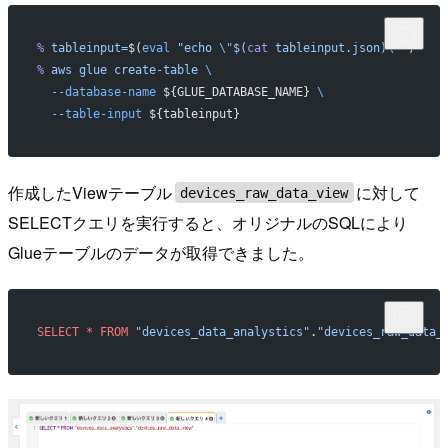
%
 tableinput=
$(
eval
 "echo 
\"
$(
cat
 tableinput.json)
\"
"
)
%
 aws
 glue
 create-table
 \
  --database-name
 ${GLUE_DATABASE_NAME} 
\
  --table-input
 ${tableinput}
作成したViewテーブル
に対して
devices_raw_data_view
SELECTクエリを実行すると、オリジナルのSQLにより
Glueテーブルのデータが取得できました。
SELECT
 *
 FROM
 "devices_data_analystics"
.
"devices_raw_data_