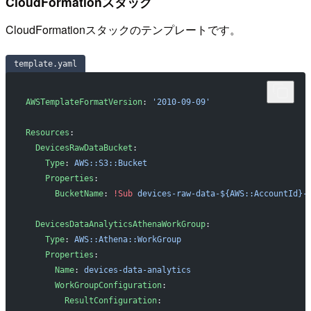
CloudFormationスタック
CloudFormationスタックのテンプレートです。
template.yaml
AWSTemplateFormatVersion
: 
'2010-09-09'
Resources
:
  DevicesRawDataBucket
:
    Type
: 
AWS::S3::Bucket
    Properties
: 
      BucketName
: 
!Sub
 devices-raw-data-${AWS::AccountId}-
  DevicesDataAnalyticsAthenaWorkGroup
:
    Type
: 
AWS::Athena::WorkGroup
    Properties
:
      Name
: 
devices-data-analytics
      WorkGroupConfiguration
:
        ResultConfiguration
: