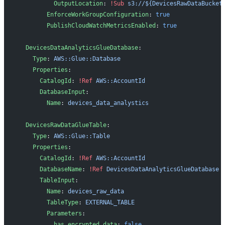
          OutputLocation
: 
!Sub
 s3://${DevicesRawDataBucket
        EnforceWorkGroupConfiguration
: 
true
        PublishCloudWatchMetricsEnabled
: 
true
  DevicesDataAnalyticsGlueDatabase
:
    Type
: 
AWS::Glue::Database
    Properties
: 
      CatalogId
: 
!Ref
 AWS::AccountId
      DatabaseInput
:
        Name
: 
devices_data_analystics
  DevicesRawDataGlueTable
:
    Type
: 
AWS::Glue::Table
    Properties
:
      CatalogId
: 
!Ref
 AWS::AccountId
      DatabaseName
: 
!Ref
 DevicesDataAnalyticsGlueDatabase
      TableInput
:
        Name
: 
devices_raw_data
        TableType
: 
EXTERNAL_TABLE
        Parameters
:
          has_encrypted_data
: 
false