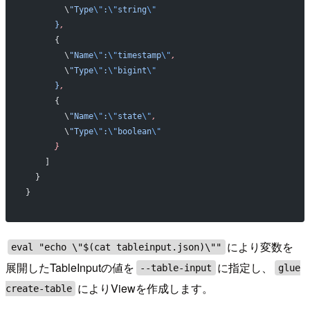
        \
"Type
\"
:
\"
string
\"
      }
,
      {
        \
"Name
\"
:
\"
timestamp
\"
,
        \
"Type
\"
:
\"
bigint
\"
      }
,
      {
        \
"Name
\"
:
\"
state
\"
,
        \
"Type
\"
:
\"
boolean
\"
      }
    ]
  }
}
により変数を
eval "echo \"$(cat tableinput.json)\""
展開したTableInputの値を
に指定し、
--table-input
glue
によりViewを作成します。
create-table