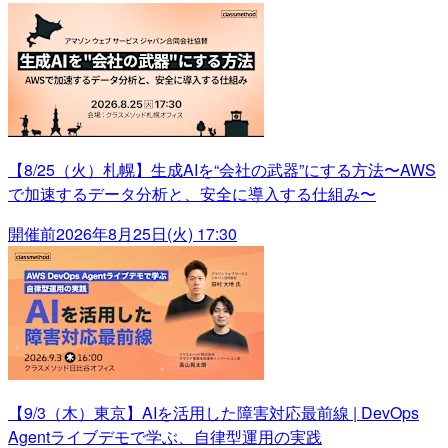
【8/25（火）札幌】生成AIを“会社の武器”にする方法〜AWS
で加速するデータ分析と、安全に導入する仕組み〜
開催前
2026年8月25日(火) 17:30
【9/3（木）東京】AIを活用した障害対応最前線 | DevOps
Agentライブデモで学ぶ、自律型運用の実践