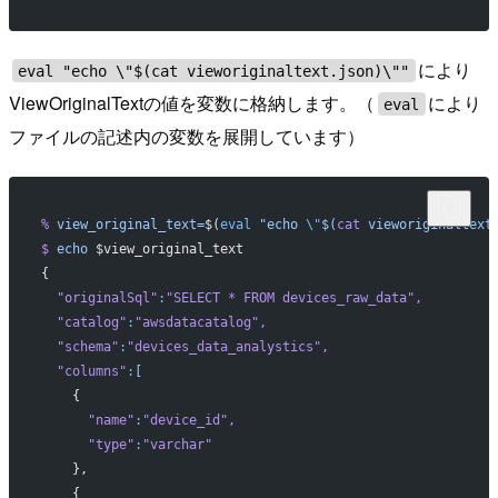
により
eval "echo \"$(cat vieworiginaltext.json)\""
ViewOriginalTextの値を変数に格納します。（
により
eval
ファイルの記述内の変数を展開しています）
%
 view_original_text=
$(
eval
 "echo 
\"
$(
cat
 vieworiginaltext
$
 echo
 $view_original_text
{
  "originalSql"
:
"SELECT * FROM devices_raw_data"
,
  "catalog"
:
"awsdatacatalog"
,
  "schema"
:
"devices_data_analystics"
,
  "columns"
:
[
    {
      "name"
:
"device_id"
,
      "type"
:
"varchar"
    },
    {