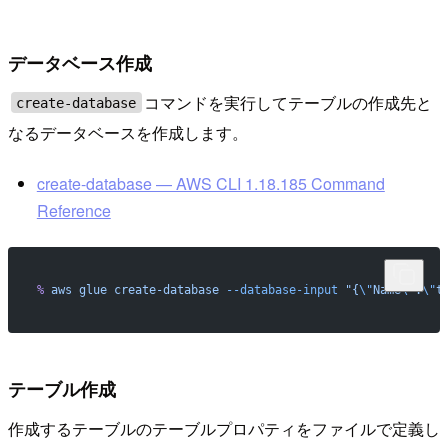
データベース作成
コマンドを実行してテーブルの作成先と
create-database
なるデータベースを作成します。
create-database — AWS CLI 1.18.185 Command
Reference
%
 aws
 glue
 create-database
 --database-input
 "{
\"
Name
\"
:
\"
t
テーブル作成
作成するテーブルのテーブルプロパティをファイルで定義し