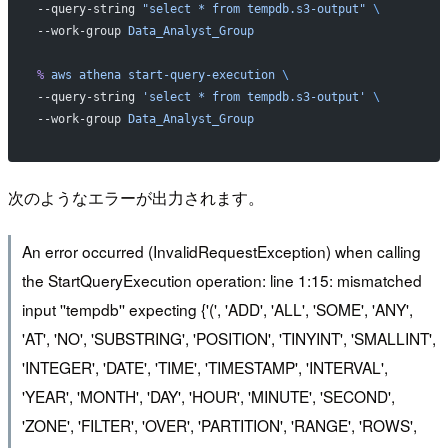
--query-string 
"select * from tempdb.s3-output"
 \
--work-group 
Data_Analyst_Group
%
 aws
 athena
 start-query-execution
 \
--query-string 
'select * from tempdb.s3-output'
 \
--work-group 
Data_Analyst_Group
次のようなエラーが出力されます。
An error occurred (InvalidRequestException) when calling
the StartQueryExecution operation: line 1:15: mismatched
input ''tempdb'' expecting {'(', 'ADD', 'ALL', 'SOME', 'ANY',
'AT', 'NO', 'SUBSTRING', 'POSITION', 'TINYINT', 'SMALLINT',
'INTEGER', 'DATE', 'TIME', 'TIMESTAMP', 'INTERVAL',
'YEAR', 'MONTH', 'DAY', 'HOUR', 'MINUTE', 'SECOND',
'ZONE', 'FILTER', 'OVER', 'PARTITION', 'RANGE', 'ROWS',