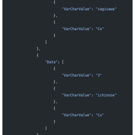
                    {
                        "VarCharValue"
: 
"sagisawa"
                    },
                    {
                        "VarCharValue"
: 
"Co"
                    }
                ]
            },
            {
                "Data"
: [
                    {
                        "VarCharValue"
: 
"3"
                    },
                    {
                        "VarCharValue"
: 
"ichinose"
                    },
                    {
                        "VarCharValue"
: 
"Cu"
                    }
                ]
            },