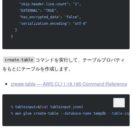
    "skip.header.line.count"
: 
"1"
,
    "EXTERNAL"
: 
"TRUE"
,
    "has_encrypted_data"
: 
"false"
,
    "serialization.encoding"
: 
"utf-8"
  }
}
コマンドを実行して、テーブルプロパティ
create-table
をもとにテーブルを作成します。
create-table — AWS CLI 1.18.185 Command Reference
%
 tableinput=
$(
cat
 tableinput.json
)
%
 aws
 glue
 create-table
 --database-name
 tempdb
 --table-inp