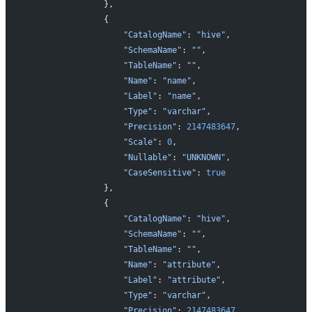
                },
                {
                    "CatalogName"
: 
"hive"
,
                    "SchemaName"
: 
""
,
                    "TableName"
: 
""
,
                    "Name"
: 
"name"
,
                    "Label"
: 
"name"
,
                    "Type"
: 
"varchar"
,
                    "Precision"
: 
2147483647
,
                    "Scale"
: 
0
,
                    "Nullable"
: 
"UNKNOWN"
,
                    "CaseSensitive"
: 
true
                },
                {
                    "CatalogName"
: 
"hive"
,
                    "SchemaName"
: 
""
,
                    "TableName"
: 
""
,
                    "Name"
: 
"attribute"
,
                    "Label"
: 
"attribute"
,
                    "Type"
: 
"varchar"
,
                    "Precision"
: 
2147483647
,