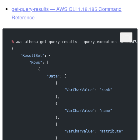
get-query-results — AWS CLI 1.18.185 Command
Reference
%
 aws athena get
-
query
-
results 
--
query
-
execution
-
id 632d7a
{
    "ResultSet"
: {
        "Rows"
: [
            {
                "Data"
: [
                    {
                        "VarCharValue"
: 
"rank"
                    },
                    {
                        "VarCharValue"
: 
"name"
                    },
                    {
                        "VarCharValue"
: 
"attribute"
                    }