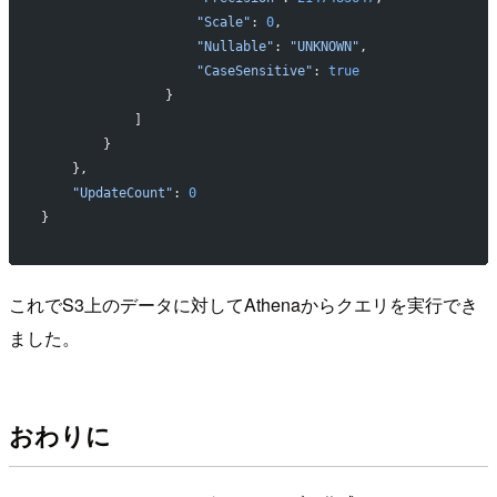
                    "Scale"
: 
0
,
                    "Nullable"
: 
"UNKNOWN"
,
                    "CaseSensitive"
: 
true
                }
            ]
        }
    },
    "UpdateCount"
: 
0
}
これでS3上のデータに対してAthenaからクエリを実行でき
ました。
おわりに