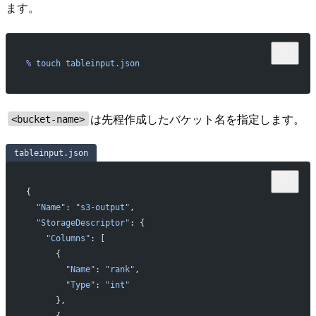
ます。
%
 touch
 tableinput.json
は先程作成したバケット名を指定します。
<bucket-name>
tableinput.json
{
  "Name"
: 
"s3-output"
,
  "StorageDescriptor"
: {
    "Columns"
: [
      {
        "Name"
: 
"rank"
,
        "Type"
: 
"int"
      },