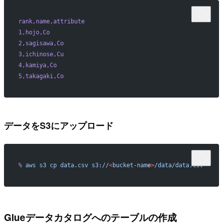
rank,name,attribute
1,hojo,Co
2,sagisawa,Co
3,ichinose,Cu
4,kamiya,Co
5,takagaki,Co
データをS3にアップロード
%
 aws
 s3
 cp
 data.csv
 s3://
<
bucket-nam
e
>
/data/data.csv
Glueデータカタログへのテーブルの作成