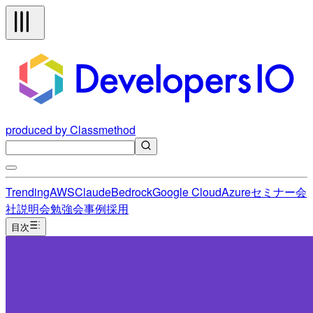
produced by Classmethod
Trending
AWS
Claude
Bedrock
Google Cloud
Azure
セミナー
会
社説明会
勉強会
事例
採用
目次