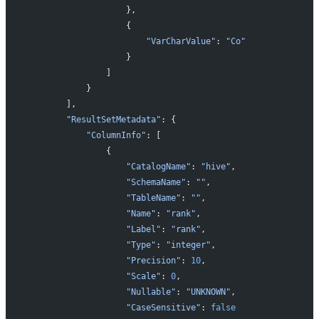
                    },
                    {
                        "VarCharValue"
: 
"Co"
                    }
                ]
            }
        ],
        "ResultSetMetadata"
: {
            "ColumnInfo"
: [
                {
                    "CatalogName"
: 
"hive"
,
                    "SchemaName"
: 
""
,
                    "TableName"
: 
""
,
                    "Name"
: 
"rank"
,
                    "Label"
: 
"rank"
,
                    "Type"
: 
"integer"
,
                    "Precision"
: 
10
,
                    "Scale"
: 
0
,
                    "Nullable"
: 
"UNKNOWN"
,
                    "CaseSensitive"
: 
false