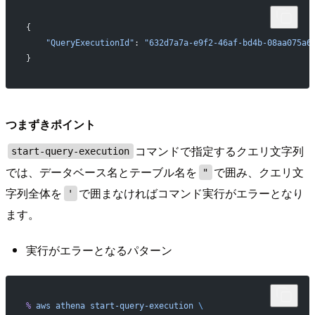
{
    "QueryExecutionId"
: 
"632d7a7a-e9f2-46af-bd4b-08aa075a6
}
つまずきポイント
コマンドで指定するクエリ文字列
start-query-execution
では、データベース名とテーブル名を
で囲み、クエリ文
"
字列全体を
で囲まなければコマンド実行がエラーとなり
'
ます。
実行がエラーとなるパターン
%
 aws
 athena
 start-query-execution
 \