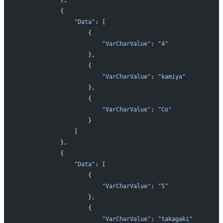
            {
                "Data"
: [
                    {
                        "VarCharValue"
: 
"4"
                    },
                    {
                        "VarCharValue"
: 
"kamiya"
                    },
                    {
                        "VarCharValue"
: 
"Co"
                    }
                ]
            },
            {
                "Data"
: [
                    {
                        "VarCharValue"
: 
"5"
                    },
                    {
                        "VarCharValue"
: 
"takagaki"