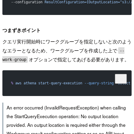
--configuration 
ResultConfiguration={OutputLocation="s3://
つまずきポイント
クエリ実行開始時にワークグループを指定しないと次のよう
なエラーとなるため、ワークグループを作成した上で
--
オプションで指定してあげる必要があります。
work-group
%
 aws
 athena
 start-query-execution
 --query-string
 "select 
An error occurred (InvalidRequestException) when calling
the StartQueryExecution operation: No output location
provided. An output location is required either through the
Workgroup result configuration setting or as an API input.