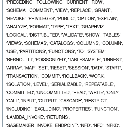
'PRECEDING', 'FOLLOWING', 'CURRENT', 'ROW',
'SCHEMA', 'COMMENT', 'VIEW', 'REPLACE', 'GRANT',
'REVOKE', 'PRIVILEGES', 'PUBLIC', 'OPTION', 'EXPLAIN',
'ANALYZE', 'FORMAT', 'TYPE', 'TEXT', 'GRAPHVIZ',
'LOGICAL', 'DISTRIBUTED', 'VALIDATE', 'SHOW', 'TABLES',
'VIEWS', 'SCHEMAS', 'CATALOGS', 'COLUMNS', 'COLUMN',
'USE', 'PARTITIONS', 'FUNCTIONS', 'TO', 'SYSTEM',
'BERNOULLI', 'POISSONIZED', 'TABLESAMPLE', 'UNNEST',
'ARRAY', 'MAP', 'SET', 'RESET', 'SESSION', 'DATA', 'START',
'TRANSACTION', 'COMMIT', 'ROLLBACK', 'WORK',
'ISOLATION', 'LEVEL', 'SERIALIZABLE', 'REPEATABLE',
'COMMITTED', 'UNCOMMITTED', 'READ', 'WRITE', 'ONLY',
'CALL', 'INPUT', 'OUTPUT', 'CASCADE', 'RESTRICT',
'INCLUDING', 'EXCLUDING', 'PROPERTIES', 'FUNCTION',
'LAMBDA_INVOKE', 'RETURNS',
'SAGEMAKER_INVOKE_ENDPOINT', 'NFD', 'NFC', 'NFKD',