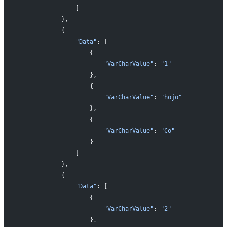
                ]
            },
            {
                "Data"
: [
                    {
                        "VarCharValue"
: 
"1"
                    },
                    {
                        "VarCharValue"
: 
"hojo"
                    },
                    {
                        "VarCharValue"
: 
"Co"
                    }
                ]
            },
            {
                "Data"
: [
                    {
                        "VarCharValue"
: 
"2"
                    },