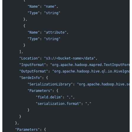
      {
        "Name"
: 
"name"
,
        "Type"
: 
"string"
      },
      {
        "Name"
: 
"attribute"
,
        "Type"
: 
"string"
      }
    ],
    "Location"
: 
"s3://<bucket-name>/data"
,
    "InputFormat"
: 
"org.apache.hadoop.mapred.TextInputForm
    "OutputFormat"
: 
"org.apache.hadoop.hive.ql.io.HiveIgno
    "SerdeInfo"
: {
        "SerializationLibrary"
: 
"org.apache.hadoop.hive.se
        "Parameters"
: {
            "field.delim"
: 
","
,
            "serialization.format"
: 
","
        }
    }
  },
  "Parameters"
: {