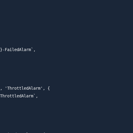
}-FailedAlarm`,

, 'ThrottledAlarm', {

ThrottledAlarm`,
