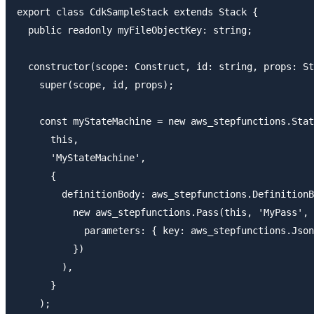
export class CdkSampleStack extends Stack {

  public readonly myFileObjectKey: string;

  constructor(scope: Construct, id: string, props: St
    super(scope, id, props);

    const myStateMachine = new aws_stepfunctions.Stat
      this,

      'MyStateMachine',

      {

        definitionBody: aws_stepfunctions.DefinitionB
          new aws_stepfunctions.Pass(this, 'MyPass', 
            parameters: { key: aws_stepfunctions.Json
          })

        ),

      }

    );
