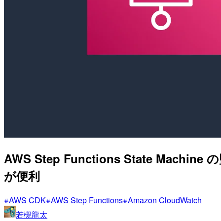
AWS Step Functions State M
が便利
AWS CDK
AWS Step Functions
Amazon CloudWatch
若槻龍太