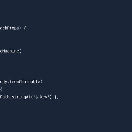
ackProps) {

eMachine(

ody.fromChainable(

{

Path.stringAt('$.key') },
