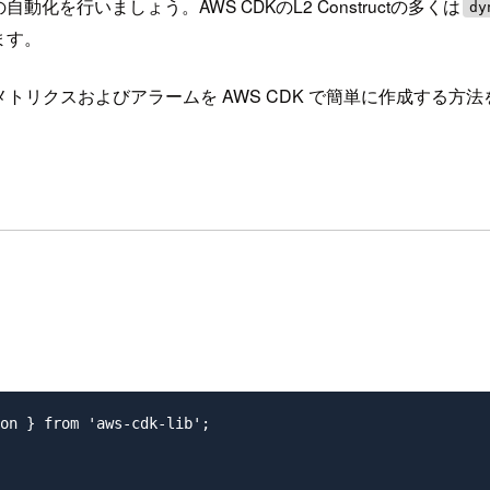
行いましょう。AWS CDKのL2 Constructの多くは
dy
ます。
CloudWatch メトリクスおよびアラームを AWS CDK で簡単に作成
on } from 'aws-cdk-lib';
