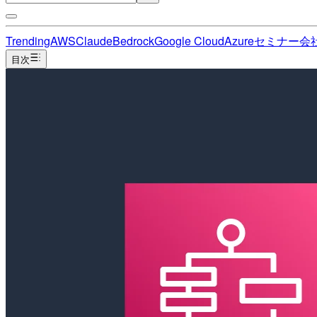
Trending
AWS
Claude
Bedrock
Google Cloud
Azure
セミナー
会
目次