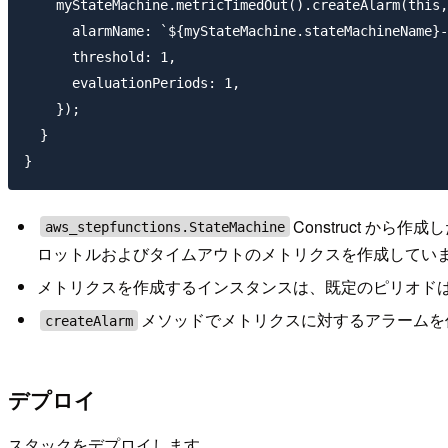
    myStateMachine.metricTimedOut().createAlarm(this,
      alarmName: `${myStateMachine.stateMachineName}-
      threshold: 1,

      evaluationPeriods: 1,

    });

  }

Construct から
aws_stepfunctions.StateMachine
ロットルおよびタイムアウトのメトリクスを作成してい
メトリクスを作成するインスタンスは、既定のピリオドは 
メソッドでメトリクスに対するアラームを
createAlarm
デプロイ
スタックをデプロイします。