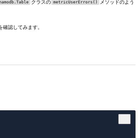
クラスの
メソッドのよう
namodb.Table
metricUserErrors()
する方法を確認してみます。