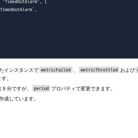
 'TimedOutAlarm', {

TimedOutAlarm`,

作成したインスタンスで
、
および
metricFailed
metricThrottled
ます。
5 分ですが、
プロパティで変更できます。
period
作成しています。