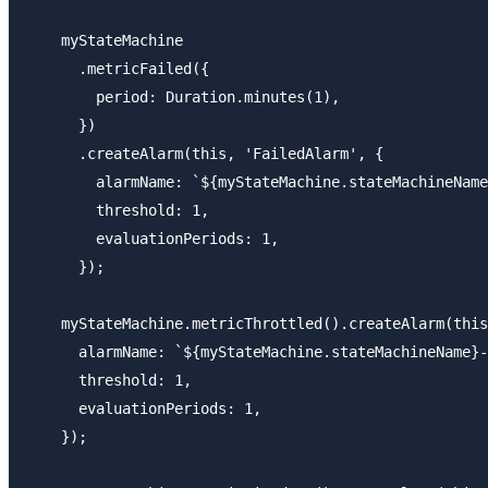
    myStateMachine

      .metricFailed({

        period: Duration.minutes(1),

      })

      .createAlarm(this, 'FailedAlarm', {

        alarmName: `${myStateMachine.stateMachineName
        threshold: 1,

        evaluationPeriods: 1,

      });

    myStateMachine.metricThrottled().createAlarm(this
      alarmName: `${myStateMachine.stateMachineName}-
      threshold: 1,

      evaluationPeriods: 1,

    });
