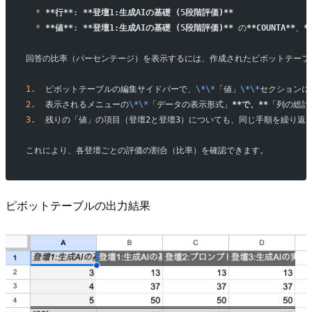
  *
 **行**
: 
**登壇1:生成AIの基礎 (5段階評価)**
  *
 **値**
: 
**登壇1:生成AIの基礎 (5段階評価)**
 の
**COUNTA**
、
*
回答の比率（パーセンテージ）を表示するには、作成されたピボットテーブ
1.
  ピボットテーブルの編集サイドバーで、
\*\*
「値」
\*\*
セクションにあ
2.
  表示されるメニューの
\*\*
「データの表示形式」
**で、**
「列の総計
3.
  残りの「値」の項目（登壇2と登壇3）についても、同じ手順を繰り返
これにより、各登壇ごとの評価の割合（比率）を確認できます。
ピボットテーブルの出力結果