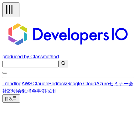
produced by Classmethod
Trending
AWS
Claude
Bedrock
Google Cloud
Azure
セミナー
会
社説明会
勉強会
事例
採用
目次