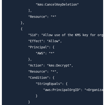
                "kms:CancelKeyDeletion"

            ],

            "Resource": "*"

        },

        {

            "Sid": "Allow use of the KMS key for orga
            "Effect": "Allow",

            "Principal": {

                "AWS": "*"

            },

            "Action": "kms:Decrypt",

            "Resource": "*",

            "Condition": {

                "StringEquals": {

                    "aws:PrincipalOrgID": "<Organizat
                }

            }
