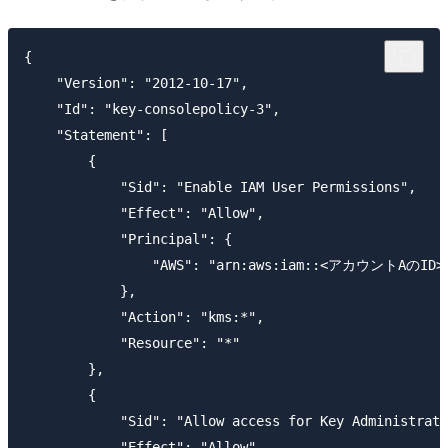
{

    "Version": "2012-10-17",

    "Id": "key-consolepolicy-3",

    "Statement": [

        {

            "Sid": "Enable IAM User Permissions",

            "Effect": "Allow",

            "Principal": {

                "AWS": "arn:aws:iam::<アカウントAのID>:
            },

            "Action": "kms:*",

            "Resource": "*"

        },

        {

            "Sid": "Allow access for Key Administrato
            "Effect": "Allow",
