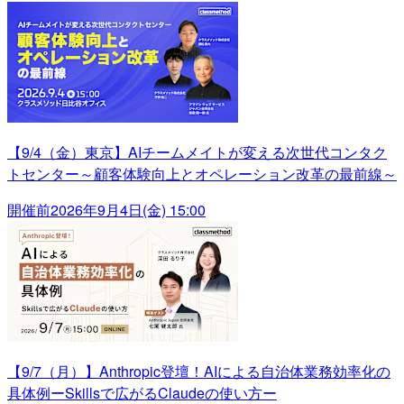
【9/4（金）東京】AIチームメイトが変える次世代コンタク
トセンター～顧客体験向上とオペレーション改革の最前線～
開催前
2026年9月4日(金) 15:00
【9/7（月）】Anthropic登壇！AIによる自治体業務効率化の
具体例ーSkillsで広がるClaudeの使い方ー