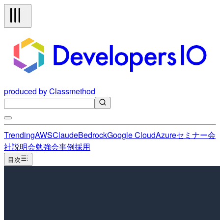
produced by Classmethod
Trending
AWS
Claude
Bedrock
Google Cloud
Azure
セミナー
会
社説明会
勉強会
事例
採用
目次