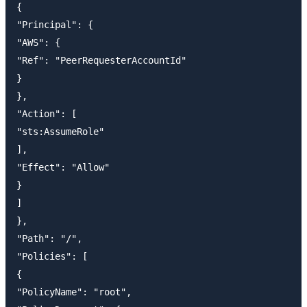
{

"Principal": {

"AWS": {

"Ref": "PeerRequesterAccountId"

}

},

"Action": [

"sts:AssumeRole"

],

"Effect": "Allow"

}

]

},

"Path": "/",

"Policies": [

{

"PolicyName": "root",
