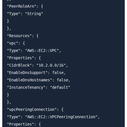
"PeerRoleArn": {

"Type": "String"

}

},

"Resources": {

"vpc": {

"Type": "AWS::EC2::VPC",

"Properties": {

"CidrBlock": "10.2.0.0/16",

"EnableDnsSupport": false,

"EnableDnsHostnames": false,

"InstanceTenancy": "default"

}

},

"vpcPeeringConnection": {

"Type": "AWS::EC2::VPCPeeringConnection",

"Properties": {
