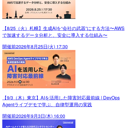
【8/25（火）札幌】生成AIを“会社の武器”にする方法〜AWS
で加速するデータ分析と、安全に導入する仕組み〜
開催前
2026年8月25日(火) 17:30
【9/3（木）東京】AIを活用した障害対応最前線 | DevOps
Agentライブデモで学ぶ、自律型運用の実践
開催前
2026年9月3日(木) 16:00