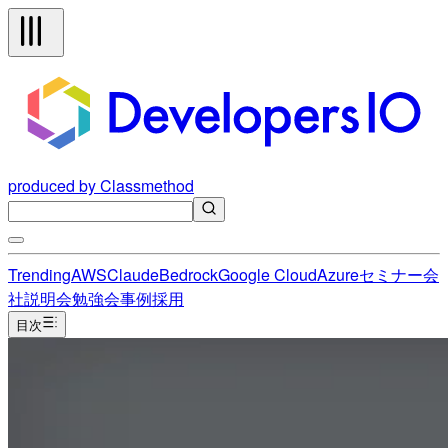
produced by Classmethod
Trending
AWS
Claude
Bedrock
Google Cloud
Azure
セミナー
会
社説明会
勉強会
事例
採用
目次