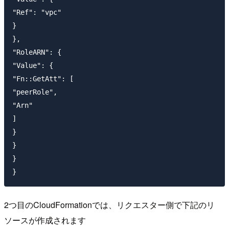
"Ref": "vpc"

}

},

"RoleARN": {

"Value": {

"Fn::GetAtt": [

"peerRole",

"Arn"

]

}

}

}

2つ目のCloudFormationでは、リクエスター側で下記のリ
ソースが作成されます