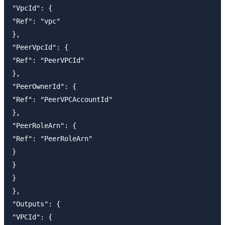
"VpcId": {

"Ref": "vpc"

},

"PeerVpcId": {

"Ref": "PeerVPCId"

},

"PeerOwnerId": {

"Ref": "PeerVPCAccountId"

},

"PeerRoleArn": {

"Ref": "PeerRoleArn"

}

}

}

},

"Outputs": {

"VPCId": {
