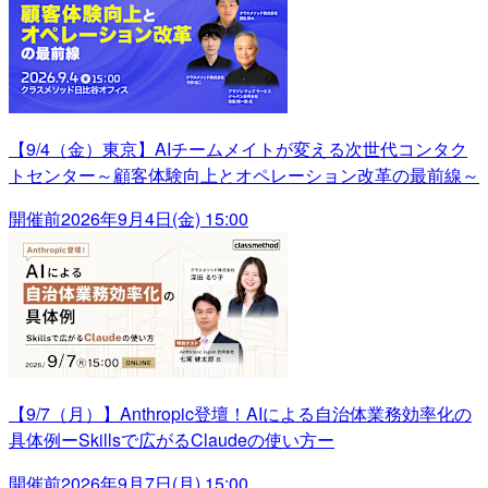
【9/4（金）東京】AIチームメイトが変える次世代コンタク
トセンター～顧客体験向上とオペレーション改革の最前線～
開催前
2026年9月4日(金) 15:00
【9/7（月）】Anthropic登壇！AIによる自治体業務効率化の
具体例ーSkillsで広がるClaudeの使い方ー
開催前
2026年9月7日(月) 15:00