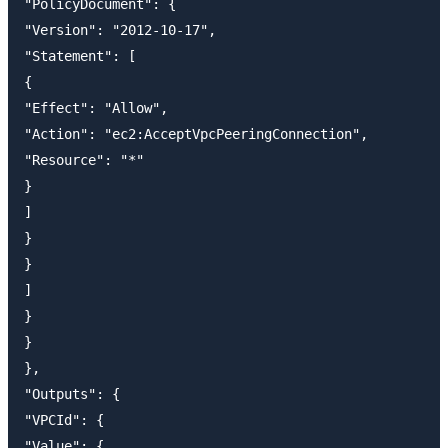
"PolicyDocument": {

"Version": "2012-10-17",

"Statement": [

{

"Effect": "Allow",

"Action": "ec2:AcceptVpcPeeringConnection",

"Resource": "*"

}

]

}

}

]

}

}

},

"Outputs": {

"VPCId": {

"Value": {
