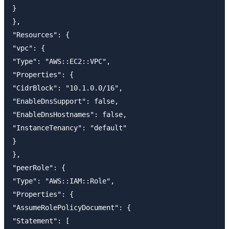
}

},

"Resources": {

"vpc": {

"Type": "AWS::EC2::VPC",

"Properties": {

"CidrBlock": "10.1.0.0/16",

"EnableDnsSupport": false,

"EnableDnsHostnames": false,

"InstanceTenancy": "default"

}

},

"peerRole": {

"Type": "AWS::IAM::Role",

"Properties": {

"AssumeRolePolicyDocument": {

"Statement": [
