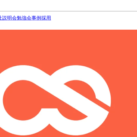
社説明会
勉強会
事例
採用