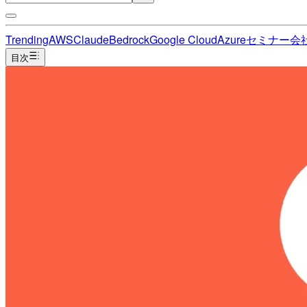
Trending
AWS
Claude
Bedrock
Google Cloud
Azure
セミナー
会
目次