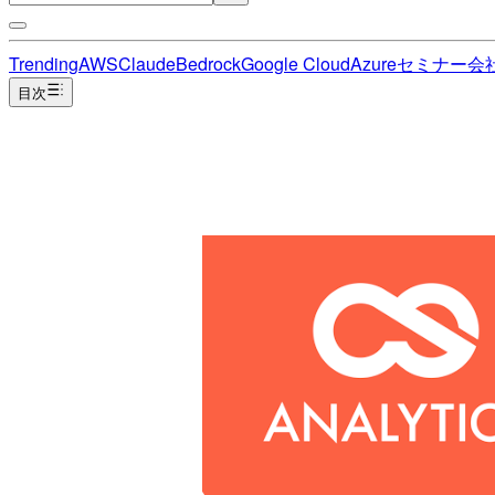
Trending
AWS
Claude
Bedrock
Google Cloud
Azure
セミナー
会
目次