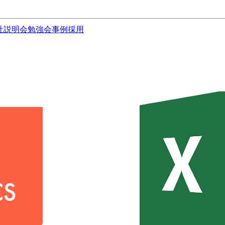
社説明会
勉強会
事例
採用