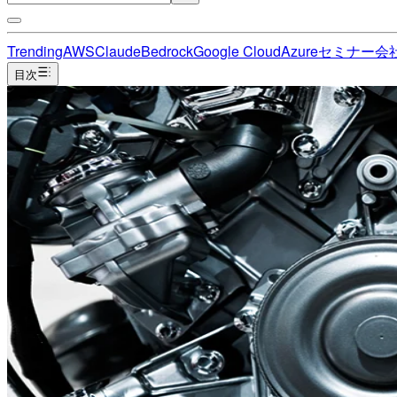
Trending
AWS
Claude
Bedrock
Google Cloud
Azure
セミナー
会
目次