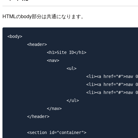
HTMLのbody部分は共通になります。
<body>

	<header>

		<h1>Site ID</h1>

		<nav>

			<ul>

				<li><a href="#">nav 01</a></li>

				<li><a href="#">nav 02</a></li>

				<li><a href="#">nav 03</a></li>

			</ul>

		</nav>

	</header>

	<section id="container">
