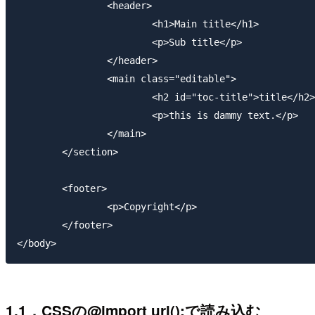
		<header>

			<h1>Main title</h1>

			<p>Sub title</p>

		</header>

		<main class="editable">

			<h2 id="toc-title">title</h2>

			<p>this is dammy text.</p>

		</main>

	</section>

	<footer>

		<p>Copyright</p>

	</footer>

1.1，CSSの@import url();で読み込む