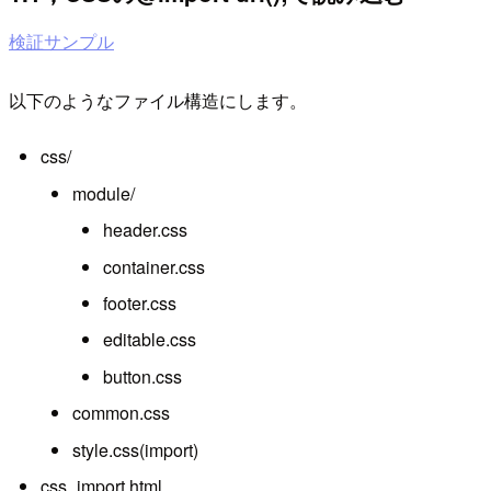
検証サンプル
以下のようなファイル構造にします。
css/
module/
header.css
container.css
footer.css
editable.css
button.css
common.css
style.css(import)
css_import.html