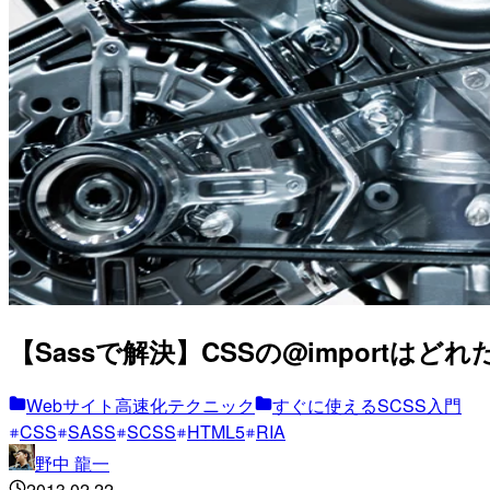
【Sassで解決】CSSの@importは
Webサイト高速化テクニック
すぐに使えるSCSS入門
CSS
SASS
SCSS
HTML5
RIA
野中 龍一
2013.02.22