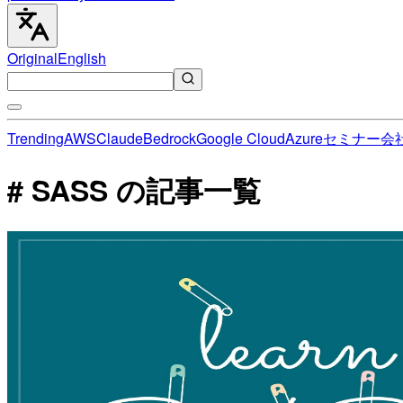
Original
English
Trending
AWS
Claude
Bedrock
Google Cloud
Azure
セミナー
会
# SASS の記事一覧