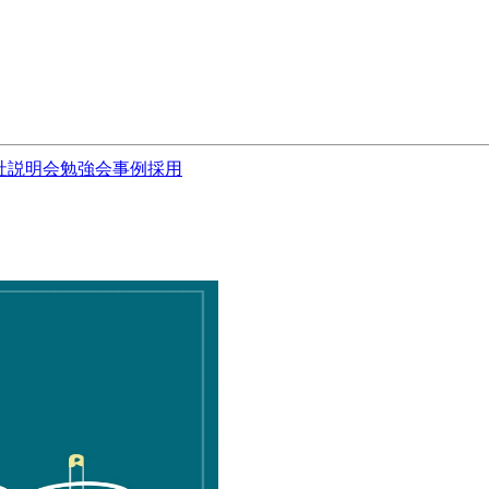
社説明会
勉強会
事例
採用