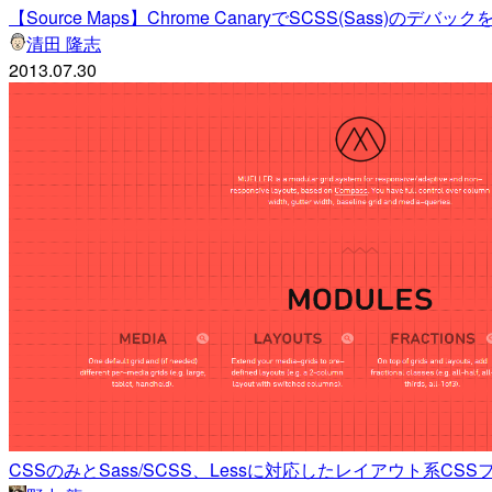
【Source Maps】Chrome CanaryでSCSS(Sass)のデ
清田 隆志
2013.07.30
CSSのみとSass/SCSS、Lessに対応したレイアウト系