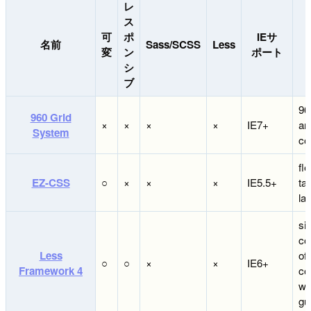
レ
ス
可
ポ
IEサ
名前
Sass/SCSS
Less
変
ン
ポート
シ
ブ
96
960 Grid
×
×
×
×
IE7+
an
System
co
fle
EZ-CSS
○
×
×
×
IE5.5+
ta
la
sin
co
Less
of
○
○
×
×
IE6+
Framework 4
co
wi
gu