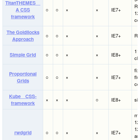
TitanTHEMES
Re
A CSS
○
○
×
×
IE7+
12
framework
co
The Goldilocks
○
○
×
×
IE7+
Re
Approach
11
Simple Grid
○
○
×
×
IE8+
cl
fi
Proportional
○
○
×
×
IE7+
flu
Grids
co
Kube CSS-
×
×
×
○
IE8+
si
framework
m
12
12
rwdgrid
○
○
×
×
IE7+
an