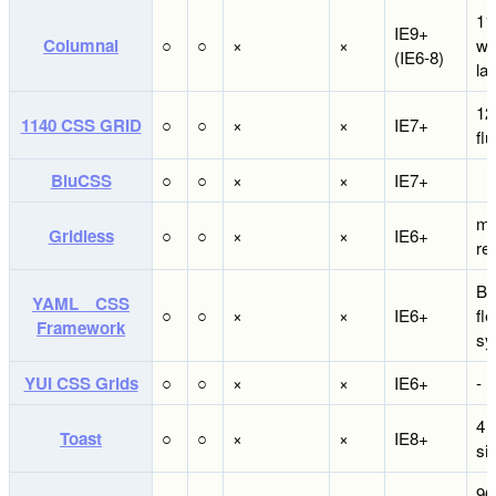
11
IE9+
Columnal
○
○
×
×
wid
(IE6-8)
la
12
1140 CSS GRID
○
○
×
×
IE7+
flu
BluCSS
○
○
×
×
IE7+
mob
Gridless
○
○
×
×
IE6+
re
Bu
YAML CSS
○
○
×
×
IE6+
fle
Framework
sy
YUI CSS Grids
○
○
×
×
IE6+
-
4 
Toast
○
○
×
×
IE8+
si
9