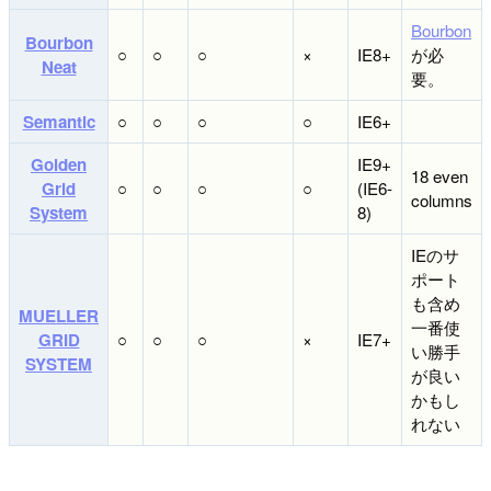
Bourbon
Bourbon
○
○
○
×
IE8+
が必
Neat
要。
Semantic
○
○
○
○
IE6+
Golden
IE9+
18 even
Grid
○
○
○
○
(IE6-
columns
System
8)
IEのサ
ポート
も含め
MUELLER
一番使
GRID
○
○
○
×
IE7+
い勝手
SYSTEM
が良い
かもし
れない