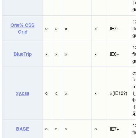
16
9
12
One% CSS
○
○
×
×
IE7+
fl
Grid
gr
12
BlueTrip
×
×
×
×
IE6+
fl
gr
es
liq
ma
xy.css
○
○
×
×
×(IE10?)
し
軸
ド
応
12
BASE
○
○
×
○
IE7+
flu