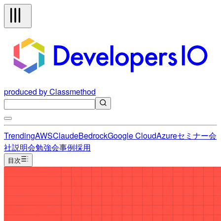
produced by Classmethod
Trending
AWS
Claude
Bedrock
Google Cloud
Azure
セミナー
会
社説明会
勉強会
事例
採用
目次