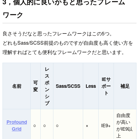
3，個人的に良いかもと思ったフレーム
ワーク
良さそうだなと思ったフレームワークはこの5つ。
どれもSass/SCSS前提のものですが自由度も高く使い方を
理解すればとても便利なフレームワークだと思います。
レ
ス
IEサ
可
ポ
名前
Sass/SCSS
Less
ポー
補足
変
ン
ト
シ
ブ
自由度
Profound
が高い
○
○
○
×
IE9+
Grid
がIE9以
上