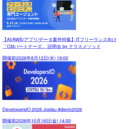
【AI/AWS/アプリ/データ案件特集】ITフリーランス向け
「CMパートナーズ」 説明会 by クラスメソッド
開催前
2026年8月12日(水) 19:00
DevelopersIO 2026 Joetsu #devio2026
開催前
2026年10月16日(金) 14:00