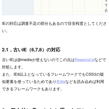
で
介
IEの対応は調査不足の部分もあるので目安程度としてくださ
い。
2.1，古いIE（6,7,8）の対応
古いIEは@mediaが使えないのでこの点は
Respond.js
などで
対処します。
また、IE9以上となっているフレームワークでもCSS3の疑
似要素を使っているためであり
IE9js
などを読み込めば利用
できるフレームワークもあります。