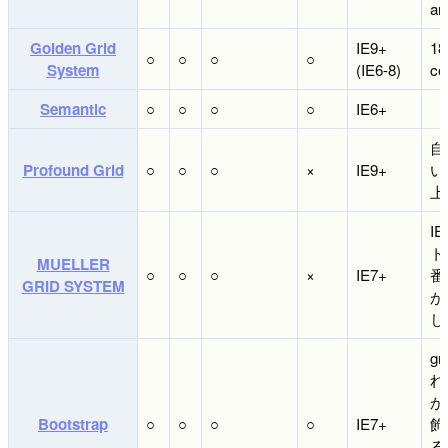
an
Golden Grid
IE9+
18
○
○
○
○
System
(IE6-8)
co
Semantic
○
○
○
○
IE6+
自
Profound Grid
○
○
○
×
IE9+
い
上
I
ト
MUELLER
○
○
○
×
IE7+
番
GRID SYSTEM
が
し
g
れ
が
Bootstrap
○
○
○
○
IE7+
飾
る