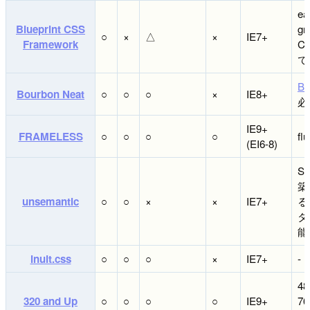
ea
Blueprint CSS
gri
○
×
△
×
IE7+
Framework
C
で
Bo
Bourbon Neat
○
○
○
×
IE8+
必
IE9+
FRAMELESS
○
○
○
○
flu
(EI6-8)
S
築
unsemantic
○
○
×
×
IE7+
る
タ
能
inuit.css
○
○
○
×
IE7+
-
48
320 and Up
○
○
○
○
IE9+
76