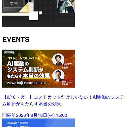
EVENTS
【8/18（火）】コストカットだけじゃない！AI駆動のシステ
ム刷新がもたらす本当の効果
開催前
2026年8月18日(火) 15:00