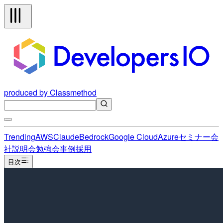
produced by Classmethod
Trending
AWS
Claude
Bedrock
Google Cloud
Azure
セミナー
会
社説明会
勉強会
事例
採用
目次