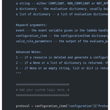
    a string -- either COMPLIANT, NON_COMPLIANT or NOT_APP
    a dictionary -- the evaluation dictionary, usually bui
    a list of dictionary -- a list of evaluation dictionar
    Keyword arguments:
    event -- the event variable given in the lambda handle
    configuration_item -- the configurationItem dictionary
    valid_rule_parameters -- the output of the evaluate_pa
    Advanced Notes:
    1 -- if a resource is deleted and generate a configura
    2 -- if a None or a list of dictionary is returned, th
    3 -- if None or an empty string, list or dict is retur
    """
    ###############################
    # Add your custom logic here. #
    ###############################
    protocol 
=
 configuration_item[
"configuration"
][
"Protoc