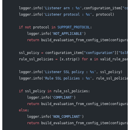
    logger.info(
'Listener arn : 
%s
'
,configuration_item[
"co
    logger.info(
'Listener protocol : 
%s
'
, protocol)
    if
 not
 protocol 
in
 SUPPORT_PROTOCOL
:
        logger.info(
'NOT_APPLICABLE'
)
        return
 build_evaluation_from_config_item(configura
    ssl_policy 
=
 configuration_item[
"configuration"
][
"SslP
    rule_ssl_policies 
=
 [x.strip() 
for
 x 
in
 valid_rule_par
    logger.info(
'Listener SSL policy : 
%s
'
, ssl_policy)
    logger.info(
'Rule SSL policies : 
%s
'
, rule_ssl_policie
    if
 ssl_policy 
in
 rule_ssl_policies:
        logger.info(
'COMPLIANT'
)
        return
 build_evaluation_from_config_item(configura
    else
:
        logger.info(
'NON_COMPLIANT'
)
        return
 build_evaluation_from_config_item(configura