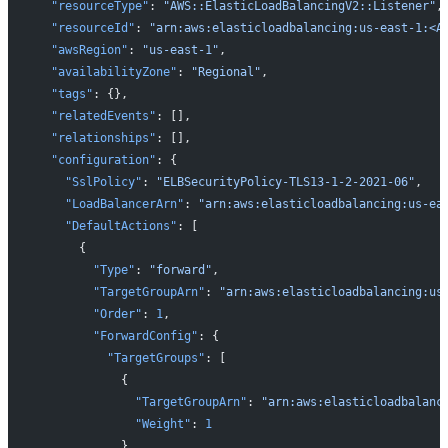
  "resourceType"
: 
"AWS::ElasticLoadBalancingV2::Listener"
,
  "resourceId"
: 
"arn:aws:elasticloadbalancing:us-east-1:<
  "awsRegion"
: 
"us-east-1"
,
  "availabilityZone"
: 
"Regional"
,
  "tags"
: {},
  "relatedEvents"
: [],
  "relationships"
: [],
  "configuration"
: {
    "SslPolicy"
: 
"ELBSecurityPolicy-TLS13-1-2-2021-06"
,
    "LoadBalancerArn"
: 
"arn:aws:elasticloadbalancing:us-e
    "DefaultActions"
: [
      {
        "Type"
: 
"forward"
,
        "TargetGroupArn"
: 
"arn:aws:elasticloadbalancing:u
        "Order"
: 
1
,
        "ForwardConfig"
: {
          "TargetGroups"
: [
            {
              "TargetGroupArn"
: 
"arn:aws:elasticloadbalan
              "Weight"
: 
1
            }