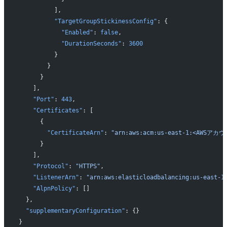
          ],
          "TargetGroupStickinessConfig"
: {
            "Enabled"
: 
false
,
            "DurationSeconds"
: 
3600
          }
        }
      }
    ],
    "Port"
: 
443
,
    "Certificates"
: [
      {
        "CertificateArn"
: 
"arn:aws:acm:us-east-1:<AWSアカウン
      }
    ],
    "Protocol"
: 
"HTTPS"
,
    "ListenerArn"
: 
"arn:aws:elasticloadbalancing:us-east-
    "AlpnPolicy"
: []
  },
  "supplementaryConfiguration"
: {}
}