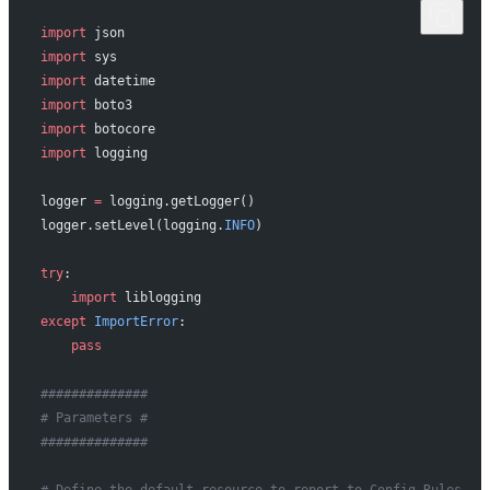
import
 json
import
 sys
import
 datetime
import
 boto3
import
 botocore
import
 logging
logger 
=
 logging.getLogger()
logger.setLevel(logging.
INFO
)
try
:
    import
 liblogging
except
 ImportError
:
    pass
##############
# Parameters #
##############