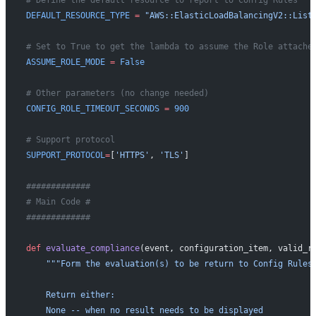
# Define the default resource to report to Config Rules
DEFAULT_RESOURCE_TYPE
 =
 "AWS::ElasticLoadBalancingV2::List
# Set to True to get the lambda to assume the Role attache
ASSUME_ROLE_MODE
 =
 False
# Other parameters (no change needed)
CONFIG_ROLE_TIMEOUT_SECONDS
 =
 900
# Support protocol
SUPPORT_PROTOCOL
=
[
'HTTPS'
, 
'TLS'
]
#############
# Main Code #
#############
def
 evaluate_compliance
(event, configuration_item, valid_r
    """Form the evaluation(s) to be return to Config Rules
    Return either:
    None -- when no result needs to be displayed