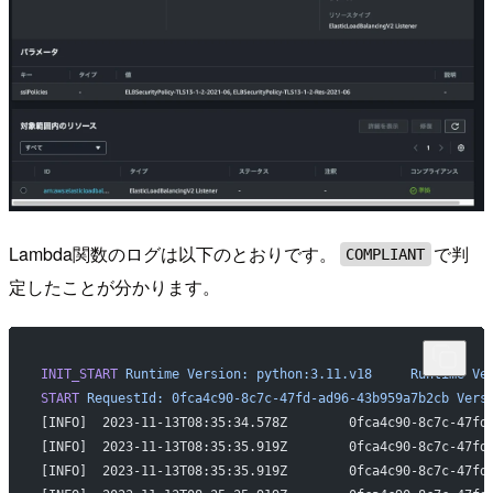
Lambda関数のログは以下のとおりです。
で判
COMPLIANT
定したことが分かります。
INIT_START
 Runtime
 Version:
 python:3.11.v18
	Runtime
 Ve
START
 RequestId:
 0fca4c90-8c7c-47fd-ad96-43b959a7b2cb
 Vers