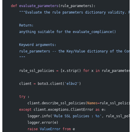
def
 evaluate_parameters
(rule_parameters):
    """Evaluate the rule parameters dictionary validity. R
    Return:
    anything suitable for the evaluate_compliance()
    Keyword arguments:
    rule_parameters -- the Key/Value dictionary of the Con
    """
    rule_ssl_policies 
=
 [x.strip() 
for
 x 
in
 rule_parameter
    client 
=
 boto3.client(
'elbv2'
)
    try
 :
        client.describe_ssl_policies(
Names
=
rule_ssl_polici
    except
 client.exceptions.ClientError 
as
 e:
        logger.info(
'Rule SSL policies : 
%s
'
, rule_ssl_pol
        logger.error(e)
        raise
 ValueError
 from
 e