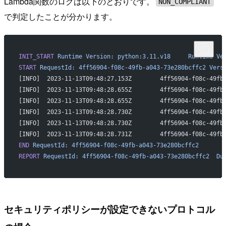
Lambda関数のログは以下のとおりです。
NON_COMPLIANT
で判定したことが分かります。
INIT_START
 Runtime
 Version:
 python:3.11.v18
	Runtime
 Ve
START
 RequestId:
 4ff56904-f08c-49fb-a043-73e280bcffc2
 Vers
END
 RequestId:
 4ff56904-f08c-49fb-a043-73e280bcffc2
REPORT
 RequestId:
 4ff56904-f08c-49fb-a043-73e280bcffc2
	Du
セキュリティポリシーが設定できないプロトコル