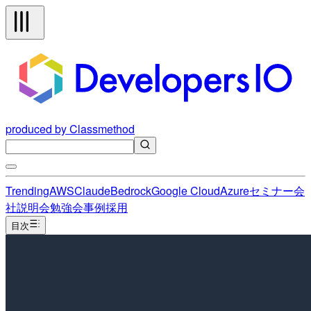
produced by Classmethod
Trending
AWS
Claude
Bedrock
Google Cloud
Azure
セミナー
会
社説明会
勉強会
事例
採用
目次