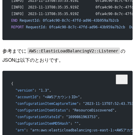
END
 RequestId:
 0fca4c90-8c7c-47fd-ad96-43b959a7b2cb
REPORT
 RequestId:
 0fca4c90-8c7c-47fd-ad96-43b959a7b2cb
	Du
参考までに
の
AWS::ElasticLoadBalancingV2::Listener
JSONは以下のとおりです。
{
  "version"
: 
"1.3"
,
  "accountId"
: 
"<AWSアカウントID>"
,
  "configurationItemCaptureTime"
: 
"2023-11-13T07:52:43.753
  "configurationItemStatus"
: 
"ResourceDiscovered"
,
  "configurationStateId"
: 
"1699861963753"
,
  "configurationItemMD5Hash"
: 
""
,
  "arn"
: 
"arn:aws:elasticloadbalancing:us-east-1:<AWSアカウン