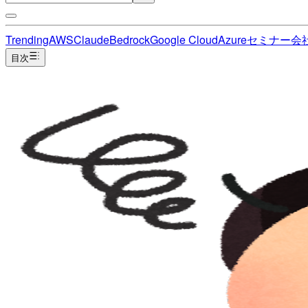
Trending
AWS
Claude
Bedrock
Google Cloud
Azure
セミナー
会
目次