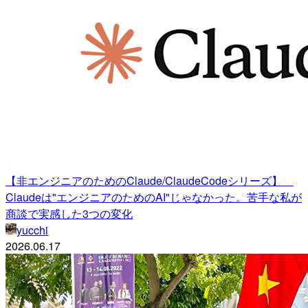
【非エンジニアのためのClaude/ClaudeCodeシリーズ】
Claudeは"エンジニアのためのAI"じゃなかった。苦手な私が
商談で実感した3つの変化
yucchi
2026.06.17