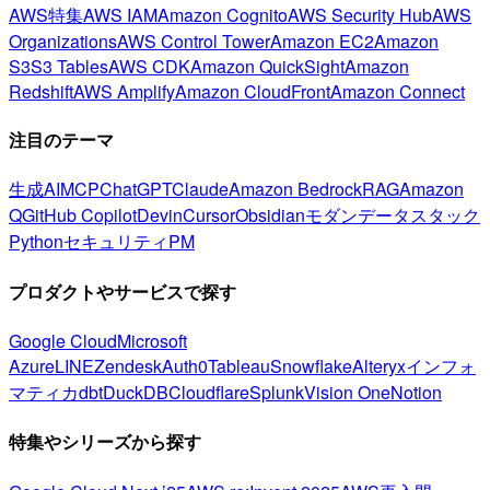
AWS特集
AWS IAM
Amazon Cognito
AWS Security Hub
AWS
Organizations
AWS Control Tower
Amazon EC2
Amazon
S3
S3 Tables
AWS CDK
Amazon QuickSight
Amazon
Redshift
AWS Amplify
Amazon CloudFront
Amazon Connect
注目のテーマ
生成AI
MCP
ChatGPT
Claude
Amazon Bedrock
RAG
Amazon
Q
GitHub Copilot
Devin
Cursor
Obsidian
モダンデータスタック
Python
セキュリティ
PM
プロダクトやサービスで探す
Google Cloud
Microsoft
Azure
LINE
Zendesk
Auth0
Tableau
Snowflake
Alteryx
インフォ
マティカ
dbt
DuckDB
Cloudflare
Splunk
Vision One
Notion
特集やシリーズから探す