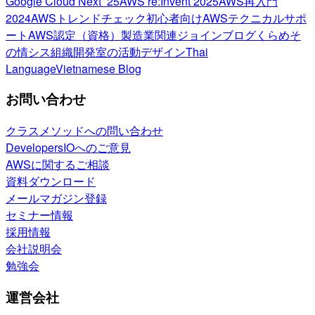
Google Cloud Next ’25
AWS re:Invent 2025
AWS再入門
2024
AWSトレンドチェック
初心者向け
AWSテクニカルサポ
ート
AWS認定（資格）
製造業関連
ジョインブログ
くらめそ
の情シス
組織開発室の活動
デザイン
Thai
Language
Vietnamese Blog
お問い合わせ
クラスメソッドへの問い合わせ
DevelopersIOへのご意見
AWSに関するご相談
資料ダウンロード
メールマガジン登録
セミナー情報
採用情報
会社説明会
勉強会
運営会社