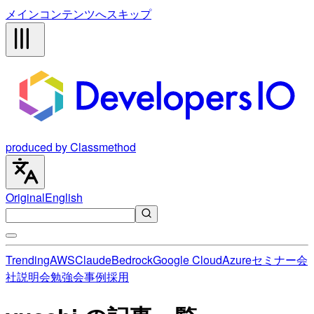
メインコンテンツへスキップ
produced by Classmethod
Original
English
Trending
AWS
Claude
Bedrock
Google Cloud
Azure
セミナー
会
社説明会
勉強会
事例
採用