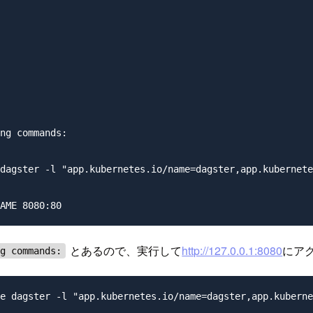
ng commands:

dagster -l "app.kubernetes.io/name=dagster,app.kubernete
とあるので、実行して
http://127.0.0.1:8080
にア
ng commands:
e dagster -l "app.kubernetes.io/name=dagster,app.kuberne