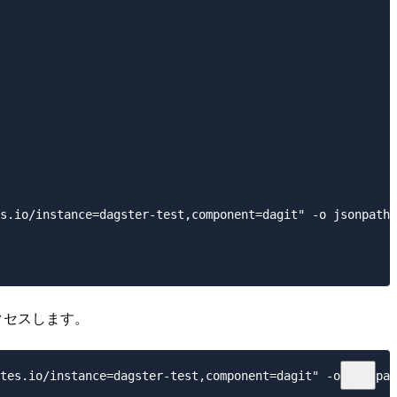
s.io/instance=dagster-test,component=dagit" -o jsonpath=
クセスします。
tes.io/instance=dagster-test,component=dagit" -o jsonpat