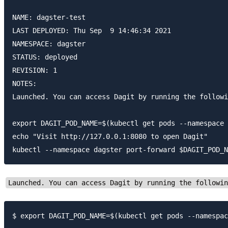
NAME: dagster-test

LAST DEPLOYED: Thu Sep  9 14:46:34 2021

NAMESPACE: dagster

STATUS: deployed

REVISION: 1

NOTES:

Launched. You can access Dagit by running the followi
export DAGIT_POD_NAME=$(kubectl get pods --namespace 
echo "Visit http://127.0.0.1:8080 to open Dagit"

Launched. You can access Dagit by running the followi
$ export DAGIT_POD_NAME=$(kubectl get pods --namespac