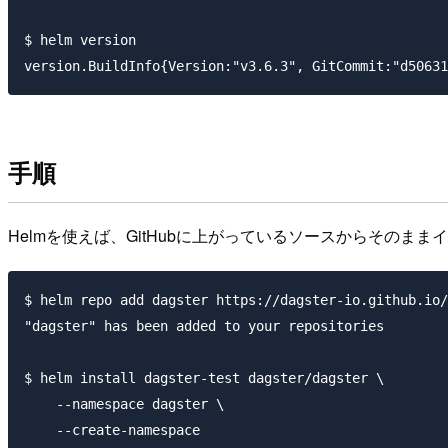
$ helm version

手順
Helmを使えば、GitHubに上がっているソースからそのま
$ helm repo add dagster https://dagster-io.github.io/
"dagster" has been added to your repositories

$ helm install dagster-test dagster/dagster \

    --namespace dagster \

    --create-namespace
