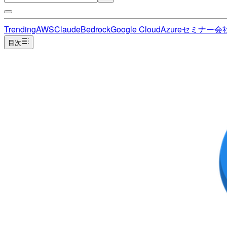
Trending
AWS
Claude
Bedrock
Google Cloud
Azure
セミナー
会
目次