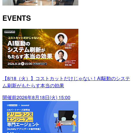
EVENTS
【8/18（火）】コストカットだけじゃない！AI駆動のシステ
ム刷新がもたらす本当の効果
開催前
2026年8月18日(火) 15:00