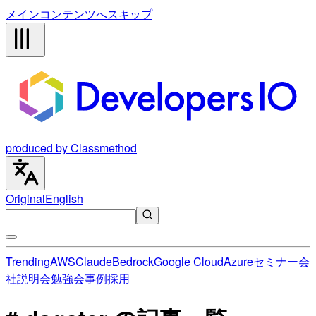
メインコンテンツへスキップ
produced by Classmethod
Original
English
Trending
AWS
Claude
Bedrock
Google Cloud
Azure
セミナー
会
社説明会
勉強会
事例
採用