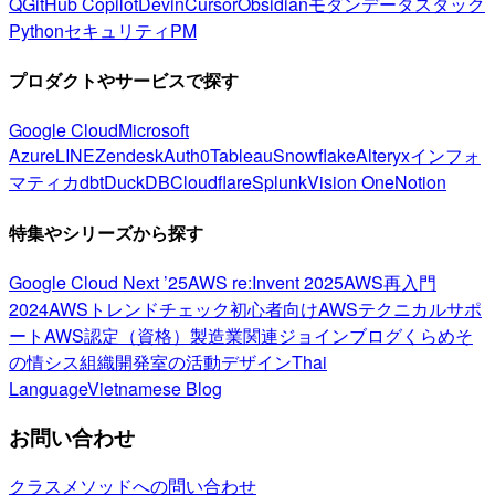
Q
GitHub Copilot
Devin
Cursor
Obsidian
モダンデータスタック
Python
セキュリティ
PM
プロダクトやサービスで探す
Google Cloud
Microsoft
Azure
LINE
Zendesk
Auth0
Tableau
Snowflake
Alteryx
インフォ
マティカ
dbt
DuckDB
Cloudflare
Splunk
Vision One
Notion
特集やシリーズから探す
Google Cloud Next ’25
AWS re:Invent 2025
AWS再入門
2024
AWSトレンドチェック
初心者向け
AWSテクニカルサポ
ート
AWS認定（資格）
製造業関連
ジョインブログ
くらめそ
の情シス
組織開発室の活動
デザイン
Thai
Language
Vietnamese Blog
お問い合わせ
クラスメソッドへの問い合わせ