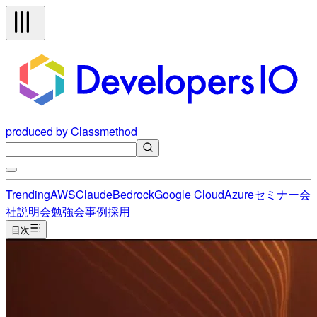
produced by Classmethod
Trending
AWS
Claude
Bedrock
Google Cloud
Azure
セミナー
会
社説明会
勉強会
事例
採用
目次