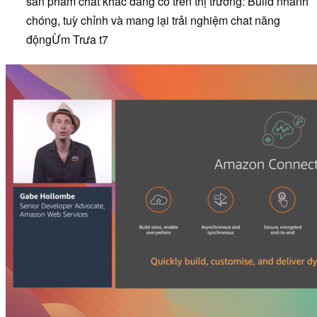
sản phẩm chat khác đang có trên thị trường: Build nhanh
chóng, tuỳ chỉnh và mang lại trải nghiệm chat năng
độngỪm Trưa t7