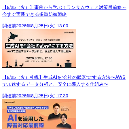
【8/25（火）】事例から学ぶ！ランサムウェア対策最前線～
今すぐ実践できる多重防御戦略
開催前
2026年8月25日(火) 13:00
【8/25（火）札幌】生成AIを“会社の武器”にする方法〜AWS
で加速するデータ分析と、安全に導入する仕組み〜
開催前
2026年8月25日(火) 17:30