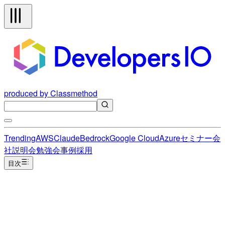
produced by Classmethod
Trending
AWS
Claude
Bedrock
Google Cloud
Azure
セミナー
会
社説明会
勉強会
事例
採用
目次