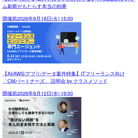
ム刷新がもたらす本当の効果
開催前
2026年8月18日(火) 15:00
【AI/AWS/アプリ/データ案件特集】ITフリーランス向け
「CMパートナーズ」 説明会 by クラスメソッド
開催前
2026年8月12日(水) 19:00