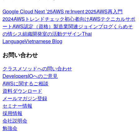
Google Cloud Next ’25
AWS re:Invent 2025
AWS再入門
2024
AWSトレンドチェック
初心者向け
AWSテクニカルサポ
ート
AWS認定（資格）
製造業関連
ジョインブログ
くらめそ
の情シス
組織開発室の活動
デザイン
Thai
Language
Vietnamese Blog
お問い合わせ
クラスメソッドへの問い合わせ
DevelopersIOへのご意見
AWSに関するご相談
資料ダウンロード
メールマガジン登録
セミナー情報
採用情報
会社説明会
勉強会