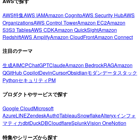
AWSで探す
AWS特集
AWS IAM
Amazon Cognito
AWS Security Hub
AWS
Organizations
AWS Control Tower
Amazon EC2
Amazon
S3
S3 Tables
AWS CDK
Amazon QuickSight
Amazon
Redshift
AWS Amplify
Amazon CloudFront
Amazon Connect
注目のテーマ
生成AI
MCP
ChatGPT
Claude
Amazon Bedrock
RAG
Amazon
Q
GitHub Copilot
Devin
Cursor
Obsidian
モダンデータスタック
Python
セキュリティ
PM
プロダクトやサービスで探す
Google Cloud
Microsoft
Azure
LINE
Zendesk
Auth0
Tableau
Snowflake
Alteryx
インフォ
マティカ
dbt
DuckDB
Cloudflare
Splunk
Vision One
Notion
特集やシリーズから探す