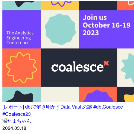
[レポート] dbtで解き明かすData Vaultの謎 #dbtCoalesce
#Coalesce23
たまちゃん
2024.03.18