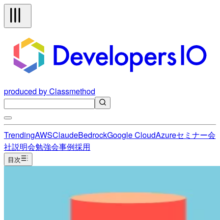
produced by Classmethod
Trending
AWS
Claude
Bedrock
Google Cloud
Azure
セミナー
会
社説明会
勉強会
事例
採用
目次