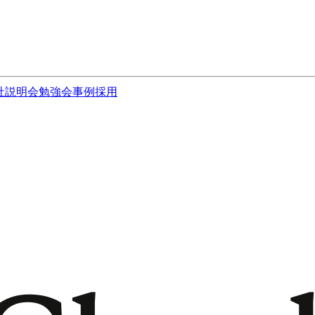
社説明会
勉強会
事例
採用