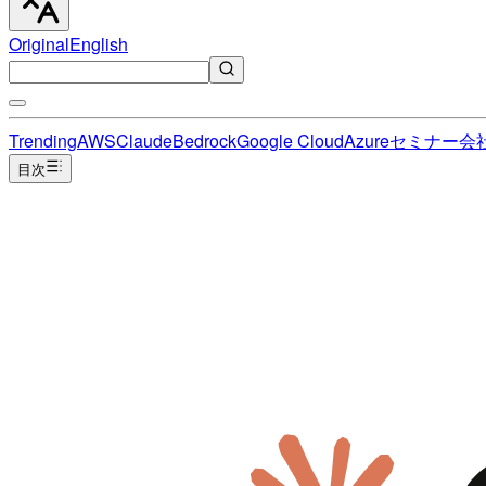
Original
English
Trending
AWS
Claude
Bedrock
Google Cloud
Azure
セミナー
会
目次