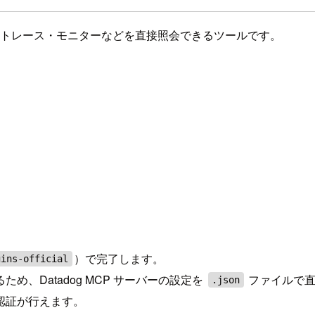
トリクス・トレース・モニターなどを直接照会できるツールです。
）で完了します。
gins-official
、Datadog MCP サーバーの設定を
ファイルで直
.json
な認証が行えます。