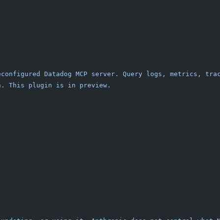
econfigured
 Datadog
 MCP
 server.
 Query
 logs,
 metrics,
 tra
n.
 This
 plugin
 is
 in
 preview.