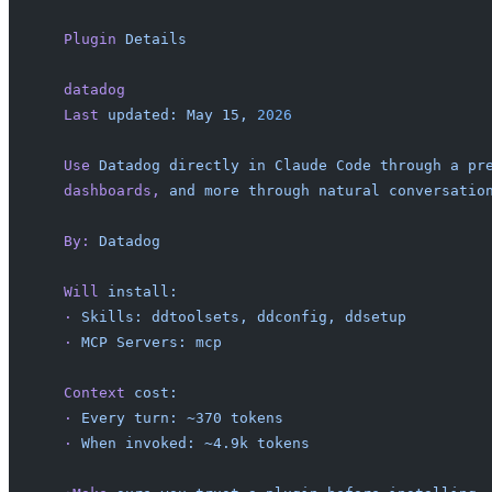
  Plugin
 Details
  datadog
  Last
 updated:
 May
 15,
 2026
  Use
 Datadog
 directly
 in
 Claude
 Code
 through
 a
 pr
  dashboards,
 and
 more
 through
 natural
 conversatio
  By:
 Datadog
  Will
 install:
  ·
 Skills:
 ddtoolsets,
 ddconfig,
 ddsetup
  ·
 MCP
 Servers:
 mcp
  Context
 cost:
  ·
 Every
 turn:
 ~370
 tokens
  ·
 When
 invoked:
 ~4.9k
 tokens