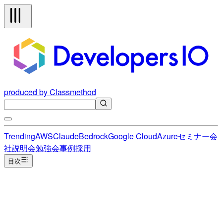
produced by Classmethod
Trending
AWS
Claude
Bedrock
Google Cloud
Azure
セミナー
会
社説明会
勉強会
事例
採用
目次