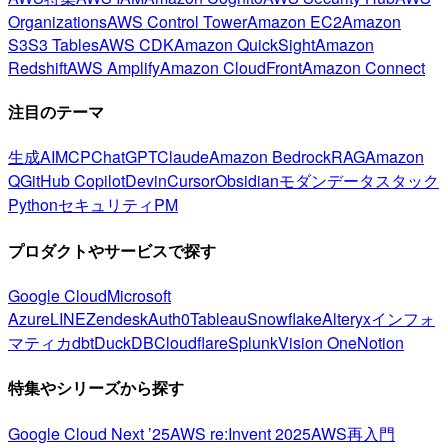
Organizations
AWS Control Tower
Amazon EC2
Amazon
S3
S3 Tables
AWS CDK
Amazon QuickSight
Amazon
Redshift
AWS Amplify
Amazon CloudFront
Amazon Connect
注目のテーマ
生成AI
MCP
ChatGPT
Claude
Amazon Bedrock
RAG
Amazon
Q
GitHub Copilot
Devin
Cursor
Obsidian
モダンデータスタック
Python
セキュリティ
PM
プロダクトやサービスで探す
Google Cloud
Microsoft
Azure
LINE
Zendesk
Auth0
Tableau
Snowflake
Alteryx
インフォ
マティカ
dbt
DuckDB
Cloudflare
Splunk
Vision One
Notion
特集やシリーズから探す
Google Cloud Next ’25
AWS re:Invent 2025
AWS再入門