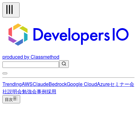
produced by Classmethod
Trending
AWS
Claude
Bedrock
Google Cloud
Azure
セミナー
会
社説明会
勉強会
事例
採用
目次