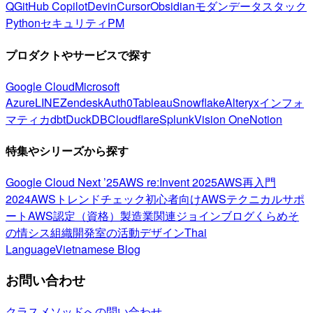
Q
GitHub Copilot
Devin
Cursor
Obsidian
モダンデータスタック
Python
セキュリティ
PM
プロダクトやサービスで探す
Google Cloud
Microsoft
Azure
LINE
Zendesk
Auth0
Tableau
Snowflake
Alteryx
インフォ
マティカ
dbt
DuckDB
Cloudflare
Splunk
Vision One
Notion
特集やシリーズから探す
Google Cloud Next ’25
AWS re:Invent 2025
AWS再入門
2024
AWSトレンドチェック
初心者向け
AWSテクニカルサポ
ート
AWS認定（資格）
製造業関連
ジョインブログ
くらめそ
の情シス
組織開発室の活動
デザイン
Thai
Language
Vietnamese Blog
お問い合わせ
クラスメソッドへの問い合わせ