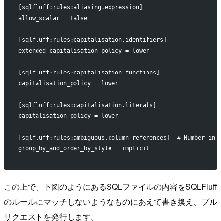
[sqlfluff:rules:aliasing.expression]
allow_scalar = False
[sqlfluff:rules:capitalisation.identifiers]
extended_capitalisation_policy = lower
[sqlfluff:rules:capitalisation.functions]
capitalisation_policy = lower
[sqlfluff:rules:capitalisation.literals]
capitalisation_policy = lower
[sqlfluff:rules:ambiguous.column_references]  # Number in 
group_by_and_order_by_style = implicit
この上で、下図のようにあるSQLファイルの内容をSQLFluff
のルールにマッチしないようなものにあえて書き換え、プル
リクエストを発行します。