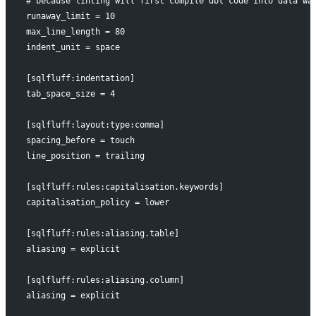
# because linting will first compile dbt code into data wa
runaway_limit = 10
max_line_length = 80
indent_unit = space
[sqlfluff:indentation]
tab_space_size = 4
[sqlfluff:layout:type:comma]
spacing_before = touch
line_position = trailing
[sqlfluff:rules:capitalisation.keywords] 
capitalisation_policy = lower
[sqlfluff:rules:aliasing.table]
aliasing = explicit
[sqlfluff:rules:aliasing.column]
aliasing = explicit