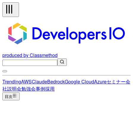
produced by Classmethod
Trending
AWS
Claude
Bedrock
Google Cloud
Azure
セミナー
会
社説明会
勉強会
事例
採用
目次