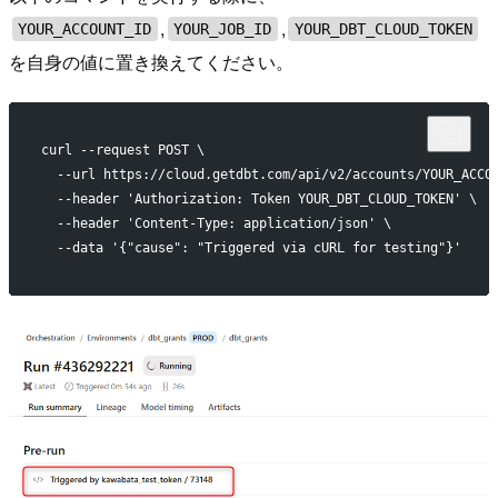
,
,
YOUR_ACCOUNT_ID
YOUR_JOB_ID
YOUR_DBT_CLOUD_TOKEN
を自身の値に置き換えてください。
curl --request POST \
  --url https://cloud.getdbt.com/api/v2/accounts/YOUR_ACCO
  --header 'Authorization: Token YOUR_DBT_CLOUD_TOKEN' \
  --header 'Content-Type: application/json' \
  --data '{"cause": "Triggered via cURL for testing"}'