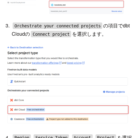
の項目でdbt
Orchestrate your connected projects
Cloudの
を選択します。
Connect project
,
,
,
を選択
Region
Service Token
Account
Project