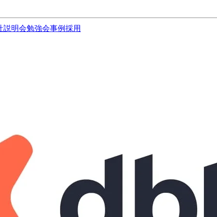
社説明会
勉強会
事例
採用