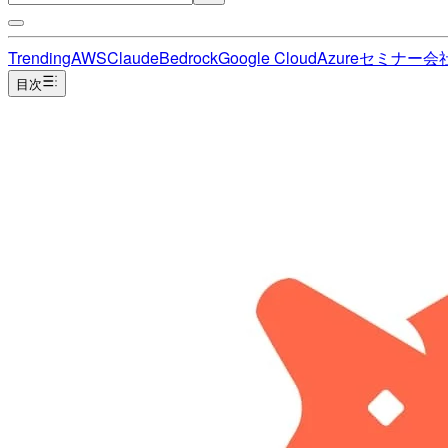
Trending
AWS
Claude
Bedrock
Google Cloud
Azure
セミナー
会
目次