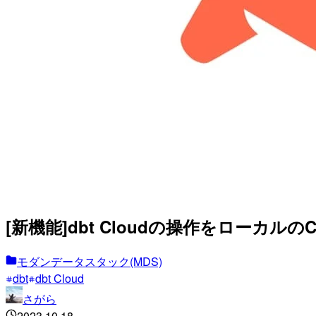
[新機能]dbt Cloudの操作をローカルのC
モダンデータスタック(MDS)
dbt
dbt Cloud
さがら
2023.10.18