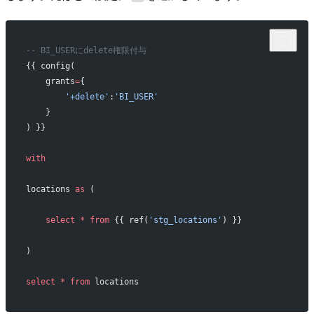
-- BI_USERにdelete権限付与
{{ config(
    grants
=
{
        '+delete'
:
'BI_USER'
    }
) }}
with
locations 
as
 (
    select
 *
 from
 {{ ref(
'stg_locations'
) }}
)
select
 *
 from
 locations