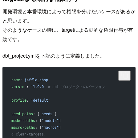
開発環境と本番環境によって権限を分けたいケースがあるか
と思います。
そのようなケースの時に、targetによる動的な権限付与が有
効です。
dbt_project.ymlを下記のように定義しました。
name
: 
jaffle_shop
version
: 
'1.9.0'
 # dbt プロジェクトのバージョン
profile
: 
'default'
seed-paths
: [
"seeds"
]
model-paths
: [
"models"
]
macro-paths
: [
"macros"
]
# clean-targets: