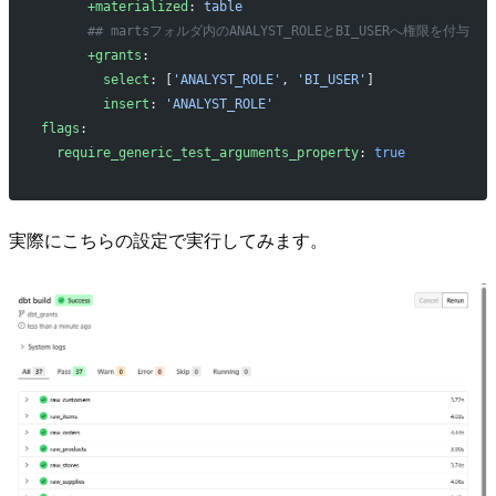
      +materialized
: 
table
      ## martsフォルダ内のANALYST_ROLEとBI_USERへ権限を付与
      +grants
:
        select
: [
'ANALYST_ROLE'
, 
'BI_USER'
]
        insert
: 
'ANALYST_ROLE'
flags
:
  require_generic_test_arguments_property
: 
true
実際にこちらの設定で実行してみます。