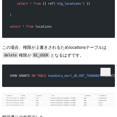
    select
 *
 from
 {{ ref(
'stg_locations'
) }}
)
select
 *
 from
 locations
この場合、権限が上書きされるためlocationsテーブルは
権限が
となるはずです。
delete
BI_USER
SHOW GRANTS 
ON
 TABLE
 kawabata_mart_db
.
DBT_TKAWABATA
.LOCATI
想定通りの内容でした。