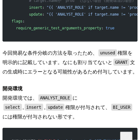
        # target.nameが 'prod' ではない場合 (開発環境の場合)
        insert
: 
"{{ 'ANALYST_ROLE' if target.name != 'prod
        update
: 
"{{ 'ANALYST_ROLE' if target.name != 'prod
flags
:
  require_generic_test_arguments_property
: 
true
今回簡易な条件分岐の方法を取ったため、
権限を
unused
明示的に記載しています。なにも割り当てないと
文
GRANT
の生成時にエラーとなる可能性があるため付与しています。
開発環境
開発環境では、
に
ANALYST_ROLE
,
,
権限が付与されて、
select
insert
update
BI_USER
には権限が付与されない形です。