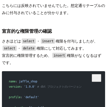
こちらには反映されていませんでした。想定通りテーブルの
みに付与されていることが分かります。
宣言的な権限管理の確認
さきほどは
・
権限を付与しましたが、
select
insert
・
権限にして対応してみます。
select
delete
宣言的に権限管理するため、
権限がなくなるはず
insert
です。
name
: 
jaffle_shop
version
: 
'1.9.0'
 # dbt プロジェクトのバージョン
profile
: 
'default'