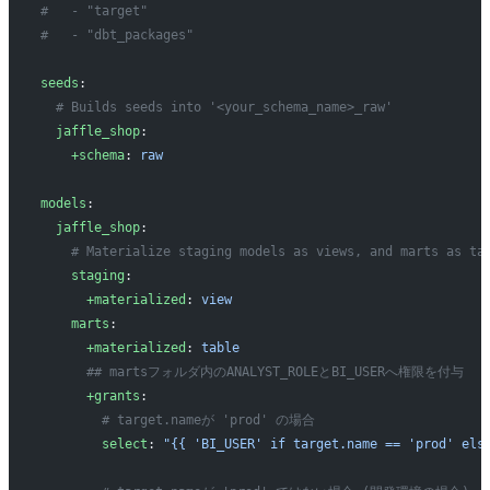
#   - "target"
#   - "dbt_packages"
seeds
:
  # Builds seeds into '<your_schema_name>_raw'
  jaffle_shop
:
    +schema
: 
raw
models
:
  jaffle_shop
:
    # Materialize staging models as views, and marts as ta
    staging
:
      +materialized
: 
view
    marts
:
      +materialized
: 
table
      ## martsフォルダ内のANALYST_ROLEとBI_USERへ権限を付与
      +grants
:
        # target.nameが 'prod' の場合
        select
: 
"{{ 'BI_USER' if target.name == 'prod' els