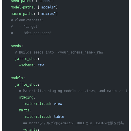
seed-paths
: [
"seeds"
]
model-paths
: [
"models"
]
macro-paths
: [
"macros"
]
# clean-targets:
#   - "target"
#   - "dbt_packages"
seeds
:
  # Builds seeds into '<your_schema_name>_raw'
  jaffle_shop
:
    +schema
: 
raw
models
:
  jaffle_shop
:
    # Materialize staging models as views, and marts as ta
    staging
:
      +materialized
: 
view
    marts
:
      +materialized
: 
table
      ## martsフォルダ内のANALYST_ROLEとBI_USERへ権限を付与
      +grants
: