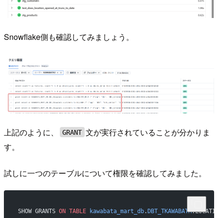
Snowflake側も確認してみましょう。
上記のように、
文が実行されていることが分かりま
GRANT
す。
試しに一つのテーブルについて権限を確認してみました。
SHOW GRANTS 
ON
 TABLE
 kawabata_mart_db
.
DBT_TKAWABATA
.LOCATI