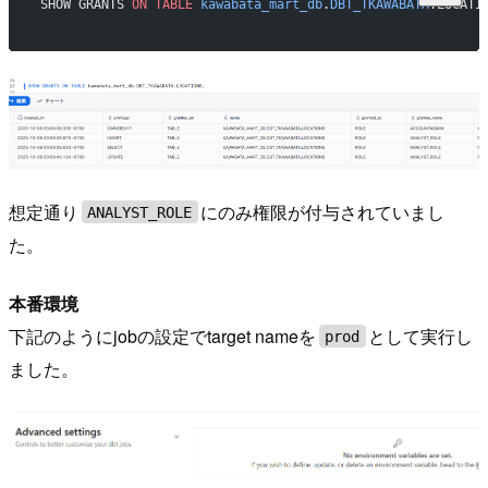
SHOW GRANTS 
ON
 TABLE
 kawabata_mart_db
.
DBT_TKAWABATA
.LOCATI
想定通り
にのみ権限が付与されていまし
ANALYST_ROLE
た。
本番環境
下記のようにjobの設定でtarget nameを
として実行し
prod
ました。