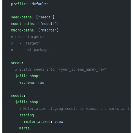
profile
: 
'default'
seed-paths
: [
"seeds"
]
model-paths
: [
"models"
]
macro-paths
: [
"macros"
]
# clean-targets:
#   - "target"
#   - "dbt_packages"
seeds
:
  # Builds seeds into '<your_schema_name>_raw'
  jaffle_shop
:
    +schema
: 
raw
models
:
  jaffle_shop
:
    # Materialize staging models as views, and marts as ta
    staging
:
      +materialized
: 
view
    marts
: