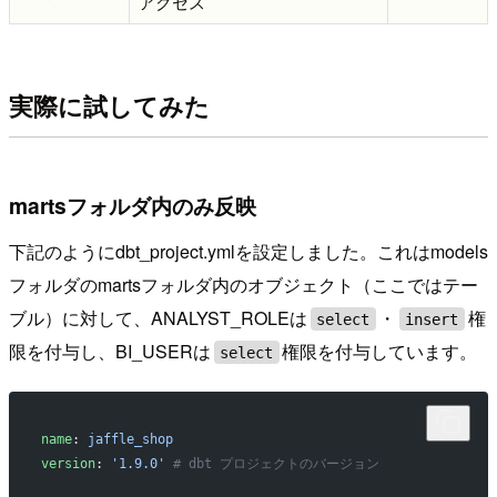
アクセス
実際に試してみた
martsフォルダ内のみ反映
下記のようにdbt_project.ymlを設定しました。これはmodels
フォルダのmartsフォルダ内のオブジェクト（ここではテー
ブル）に対して、ANALYST_ROLEは
・
権
select
insert
限を付与し、BI_USERは
権限を付与しています。
select
name
: 
jaffle_shop
version
: 
'1.9.0'
 # dbt プロジェクトのバージョン