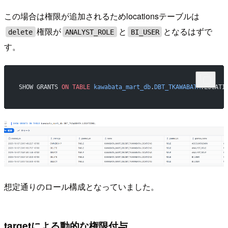
この場合は権限が追加されるためlocationsテーブルは
権限が
と
となるはずで
delete
ANALYST_ROLE
BI_USER
す。
SHOW GRANTS 
ON
 TABLE
 kawabata_mart_db
.
DBT_TKAWABATA
.LOCATI
想定通りのロール構成となっていました。
targetによる動的な権限付与