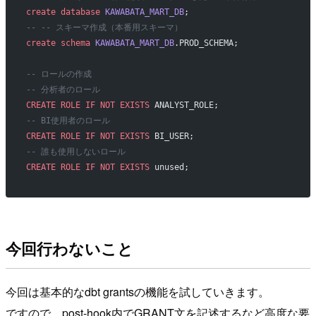
create
 database
 KAWABATA_MART_DB
;
-- -- スキーマ作成（本番用スキーマ）
create
 schema
 KAWABATA_MART_DB
.PROD_SCHEMA;
-- ロールの作成
-- 分析者のロール
CREATE
 ROLE
 IF
 NOT
 EXISTS
 ANALYST_ROLE;
-- BI使用者のロール
CREATE
 ROLE
 IF
 NOT
 EXISTS
 BI_USER;
-- 誰も使用しないロール
CREATE
 ROLE
 IF
 NOT
 EXISTS
 unused;
今回行わないこと
今回は基本的なdbt grantsの機能を試していきます。
ですので、post-hook内でGRANT文を記述するなど高度な要