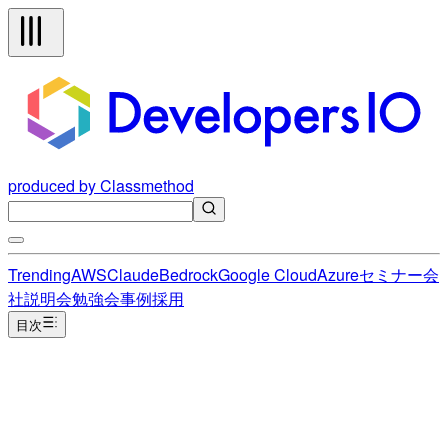
produced by Classmethod
Trending
AWS
Claude
Bedrock
Google Cloud
Azure
セミナー
会
社説明会
勉強会
事例
採用
目次