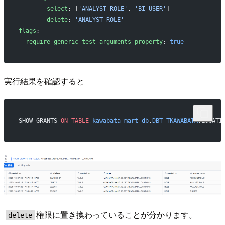
        select
: [
'ANALYST_ROLE'
, 
'BI_USER'
]
        delete
: 
'ANALYST_ROLE'
flags
:
  require_generic_test_arguments_property
: 
true
実行結果を確認すると
SHOW GRANTS 
ON
 TABLE
 kawabata_mart_db
.
DBT_TKAWABATA
.LOCATI
権限に置き換わっていることが分かります。
delete