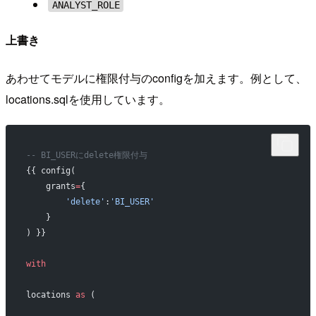
ANALYST_ROLE
上書き
あわせてモデルに権限付与のconfigを加えます。例として、
locations.sqlを使用しています。
-- BI_USERにdelete権限付与
{{ config(
    grants
=
{
        'delete'
:
'BI_USER'
    }
) }}
with
locations 
as
 (