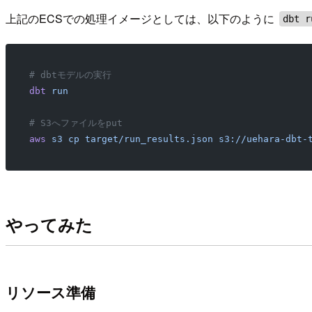
上記のECSでの処理イメージとしては、以下のように
dbt r
# dbtモデルの実行
dbt
 run
# S3へファイルをput
aws
 s3
 cp
 target/run_results.json
 s3://uehara-dbt-
やってみた
リソース準備