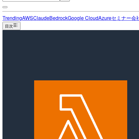
Trending
AWS
Claude
Bedrock
Google Cloud
Azure
セミナー
会
目次