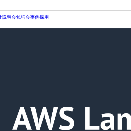
社説明会
勉強会
事例
採用