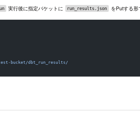
実行後に指定バケットに
をPutする
un
run_results.json
test-bucket/dbt_run_results/