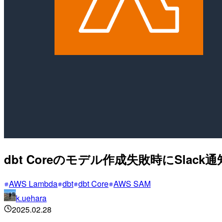
dbt Coreのモデル作成失敗時にSlac
AWS Lambda
dbt
dbt Core
AWS SAM
k.uehara
2025.02.28