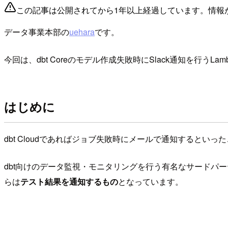
この記事は公開されてから1年以上経過しています。情報
データ事業本部の
uehara
です。
今回は、dbt Coreのモデル作成失敗時にSlack通知を行うL
はじめに
dbt Cloudであればジョブ失敗時にメールで通知するとい
dbt向けのデータ監視・モニタリングを行う有名なサードパ
らは
テスト結果を通知するもの
となっています。