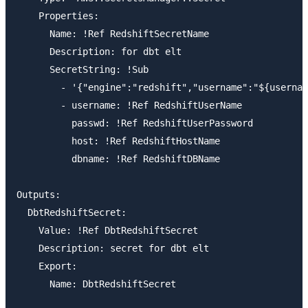
    Properties:

      Name: !Ref RedshiftSecretName

      Description: for dbt elt

      SecretString: !Sub

        - '{"engine":"redshift","username":"${usernam
        - username: !Ref RedshiftUserName

          passwd: !Ref RedshiftUserPassword

          host: !Ref RedshiftHostName

          dbname: !Ref RedshiftDBName

Outputs:

  DbtRedshiftSecret:

    Value: !Ref DbtRedshiftSecret

    Description: secret for dbt elt

    Export:

      Name: DbtRedshiftSecret
