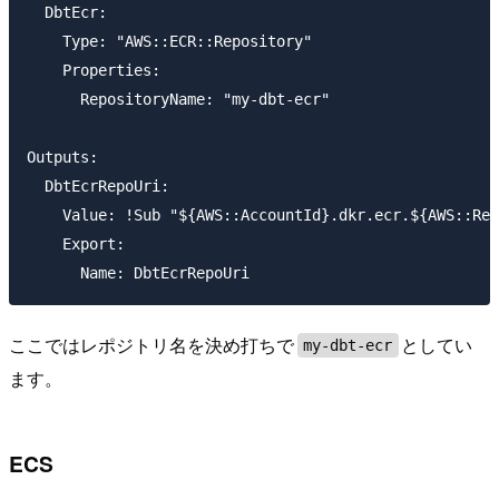
  DbtEcr:

    Type: "AWS::ECR::Repository"

    Properties:

      RepositoryName: "my-dbt-ecr"

Outputs:

  DbtEcrRepoUri:

    Value: !Sub "${AWS::AccountId}.dkr.ecr.${AWS::Reg
    Export:

ここではレポジトリ名を決め打ちで
としてい
my-dbt-ecr
ます。
ECS