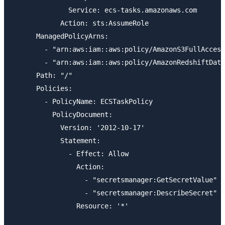
              Service: ecs-tasks.amazonaws.com

            Action: sts:AssumeRole

      ManagedPolicyArns:

        - "arn:aws:iam::aws:policy/AmazonS3FullAccess
        - "arn:aws:iam::aws:policy/AmazonRedshiftData
      Path: "/"

      Policies:

        - PolicyName: ECSTaskPolicy

          PolicyDocument:

            Version: '2012-10-17'

            Statement:

              - Effect: Allow

                Action:

                  - "secretsmanager:GetSecretValue"

                  - "secretsmanager:DescribeSecret"

                Resource: '*'
