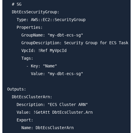
  # SG

  DbtEcsSecurityGroup:

    Type: AWS::EC2::SecurityGroup

    Properties:

      GroupName: "my-dbt-ecs-sg"

      GroupDescription: Security Group for ECS Task

      VpcId: !Ref MyVpcId

      Tags:

        - Key: "Name"

          Value: "my-dbt-ecs-sg"

Outputs:

  DbtEcsClusterArn:

    Description: "ECS Cluster ARN"

    Value: !GetAtt DbtEcsCluster.Arn

    Export:

      Name: DbtEcsClusterArn
