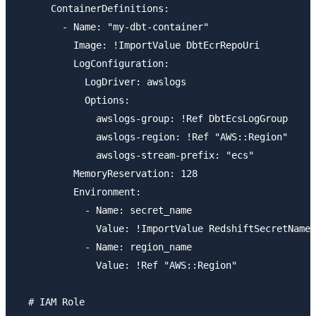
      ContainerDefinitions:

        - Name: "my-dbt-container"

          Image: !ImportValue DbtEcrRepoUri

          LogConfiguration:

            LogDriver: awslogs

            Options:

              awslogs-group: !Ref DbtEcsLogGroup

              awslogs-region: !Ref "AWS::Region"

              awslogs-stream-prefix: "ecs"

          MemoryReservation: 128

          Environment:

            - Name: secret_name

              Value: !ImportValue RedshiftSecretName

            - Name: region_name

              Value: !Ref "AWS::Region"

  # IAM Role
