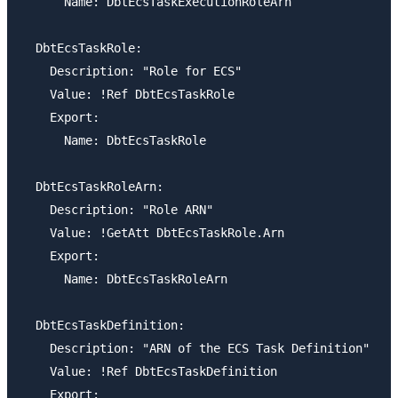
      Name: DbtEcsTaskExecutionRoleArn

  DbtEcsTaskRole:

    Description: "Role for ECS"

    Value: !Ref DbtEcsTaskRole

    Export:

      Name: DbtEcsTaskRole

  DbtEcsTaskRoleArn:

    Description: "Role ARN"

    Value: !GetAtt DbtEcsTaskRole.Arn

    Export:

      Name: DbtEcsTaskRoleArn

  DbtEcsTaskDefinition:

    Description: "ARN of the ECS Task Definition"

    Value: !Ref DbtEcsTaskDefinition

    Export:
