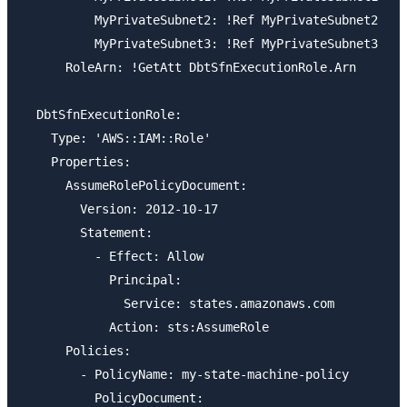
          MyPrivateSubnet2: !Ref MyPrivateSubnet2

          MyPrivateSubnet3: !Ref MyPrivateSubnet3

      RoleArn: !GetAtt DbtSfnExecutionRole.Arn

  DbtSfnExecutionRole:

    Type: 'AWS::IAM::Role'

    Properties:

      AssumeRolePolicyDocument:

        Version: 2012-10-17

        Statement:

          - Effect: Allow

            Principal:

              Service: states.amazonaws.com

            Action: sts:AssumeRole

      Policies:

        - PolicyName: my-state-machine-policy

          PolicyDocument:
