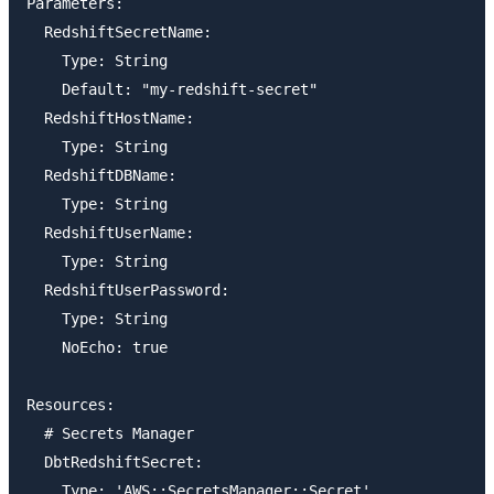
Parameters:

  RedshiftSecretName:

    Type: String

    Default: "my-redshift-secret"

  RedshiftHostName:

    Type: String

  RedshiftDBName:

    Type: String

  RedshiftUserName:

    Type: String

  RedshiftUserPassword:

    Type: String

    NoEcho: true

Resources:

  # Secrets Manager

  DbtRedshiftSecret:

    Type: 'AWS::SecretsManager::Secret'
