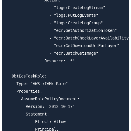
                  - "logs:CreateLogStream"

                  - "logs:PutLogEvents"

                  - "logs:CreateLogGroup"

                  - "ecr:GetAuthorizationToken"

                  - "ecr:BatchCheckLayerAvailability"

                  - "ecr:GetDownloadUrlForLayer"

                  - "ecr:BatchGetImage"

                Resource: '*'

  DbtEcsTaskRole:

    Type: "AWS::IAM::Role"

    Properties:

      AssumeRolePolicyDocument:

        Version: '2012-10-17'

        Statement:

          - Effect: Allow

            Principal:
