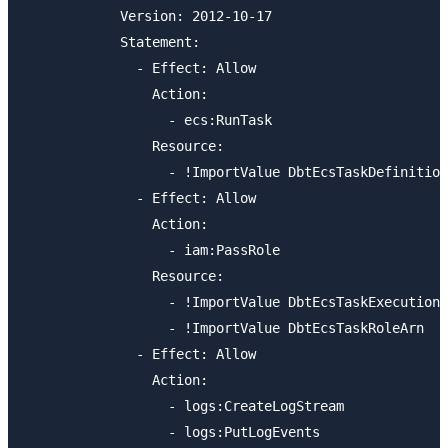
            Version: 2012-10-17

            Statement:

              - Effect: Allow

                Action:

                  - ecs:RunTask

                Resource: 

                  - !ImportValue DbtEcsTaskDefinition

              - Effect: Allow

                Action:

                  - iam:PassRole

                Resource:

                  - !ImportValue DbtEcsTaskExecutionR
                  - !ImportValue DbtEcsTaskRoleArn

              - Effect: Allow

                Action:

                  - logs:CreateLogStream

                  - logs:PutLogEvents
