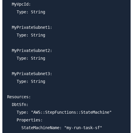
  MyVpcId:

    Type: String

  MyPrivateSubnet1:

    Type: String

  MyPrivateSubnet2:

    Type: String

  MyPrivateSubnet3:

    Type: String

Resources:

  DbtSfn:

    Type: "AWS::StepFunctions::StateMachine"

    Properties:

      StateMachineName: "my-run-task-sf"
