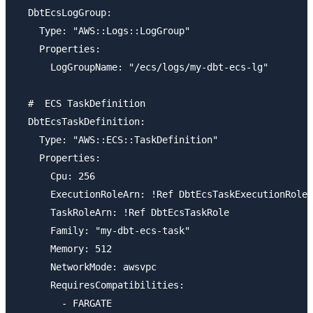
  DbtEcsLogGroup:

    Type: "AWS::Logs::LogGroup"

    Properties:

      LogGroupName: "/ecs/logs/my-dbt-ecs-lg"

  #  ECS TaskDefinition

  DbtEcsTaskDefinition:

    Type: "AWS::ECS::TaskDefinition"

    Properties:

      Cpu: 256

      ExecutionRoleArn: !Ref DbtEcsTaskExecutionRole

      TaskRoleArn: !Ref DbtEcsTaskRole

      Family: "my-dbt-ecs-task"

      Memory: 512

      NetworkMode: awsvpc

      RequiresCompatibilities:

        - FARGATE
