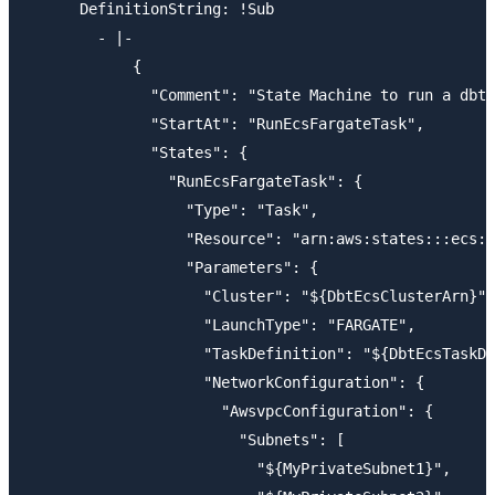
      DefinitionString: !Sub 

        - |-

            {

              "Comment": "State Machine to run a dbt 
              "StartAt": "RunEcsFargateTask",

              "States": {

                "RunEcsFargateTask": {

                  "Type": "Task",

                  "Resource": "arn:aws:states:::ecs:r
                  "Parameters": {

                    "Cluster": "${DbtEcsClusterArn}",

                    "LaunchType": "FARGATE",

                    "TaskDefinition": "${DbtEcsTaskDe
                    "NetworkConfiguration": {

                      "AwsvpcConfiguration": {

                        "Subnets": [

                          "${MyPrivateSubnet1}",
