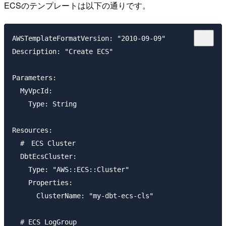
ECSのテンプレートは以下の通りです。
AWSTemplateFormatVersion: "2010-09-09"

Description: "Create ECS"

Parameters:

  MyVpcId:

    Type: String

Resources:

  #　ECS Cluster

  DbtEcsCluster:

    Type: "AWS::ECS::Cluster"

    Properties:

      ClusterName: "my-dbt-ecs-cls"

  # ECS LogGroup
