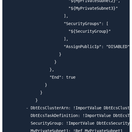
                          "${MyPrivateSubnet2}",

                          "${MyPrivateSubnet3}"

                        ],

                        "SecurityGroups": [

                          "${SecurityGroup}"

                        ],

                        "AssignPublicIp": "DISABLED"

                      }

                    }

                  },

                  "End": true

                }

              }

            }

        - DbtEcsClusterArn: !ImportValue DbtEcsCluste
          DbtEcsTaskDefinition: !ImportValue DbtEcsTa
          SecurityGroup: !ImportValue DbtEcsSecurityG
          MyPrivateSubnet1: !Ref MyPrivateSubnet1
