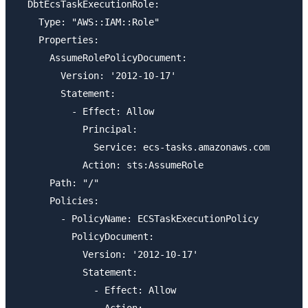
  DbtEcsTaskExecutionRole:

    Type: "AWS::IAM::Role"

    Properties:

      AssumeRolePolicyDocument:

        Version: '2012-10-17'

        Statement:

          - Effect: Allow

            Principal:

              Service: ecs-tasks.amazonaws.com

            Action: sts:AssumeRole

      Path: "/"

      Policies:

        - PolicyName: ECSTaskExecutionPolicy

          PolicyDocument:

            Version: '2012-10-17'

            Statement:

              - Effect: Allow

                Action:
