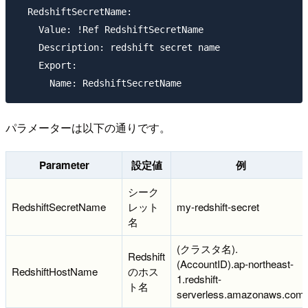
  RedshiftSecretName:

    Value: !Ref RedshiftSecretName

    Description: redshift secret name

    Export:

パラメーターは以下の通りです。
Parameter
設定値
例
シーク
RedshiftSecretName
レット
my-redshift-secret
名
(クラスタ名).
Redshift
(AccountID).ap-northeast-
RedshiftHostName
のホス
1.redshift-
ト名
serverless.amazonaws.com