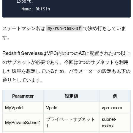
    Export:

ステートマシン名は
で決め打ちしていま
my-run-task-sf
す。
Redshift ServelessはVPC内の3つのAZに配置された3つ以上
のサブネットが必要であり、今回は3つのサブネットを利用
した環境を想定しているため、パラメーターの設定も以下の
通りとしています。
Parameter
設定値
例
MyVpcId
VpcId
vpc-xxxxx
プライベートサブネット
subnet-
MyPrivateSubnet1
1
xxxxx