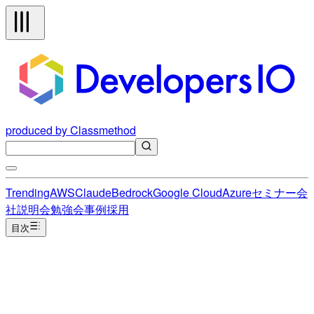
produced by Classmethod
Trending
AWS
Claude
Bedrock
Google Cloud
Azure
セミナー
会
社説明会
勉強会
事例
採用
目次