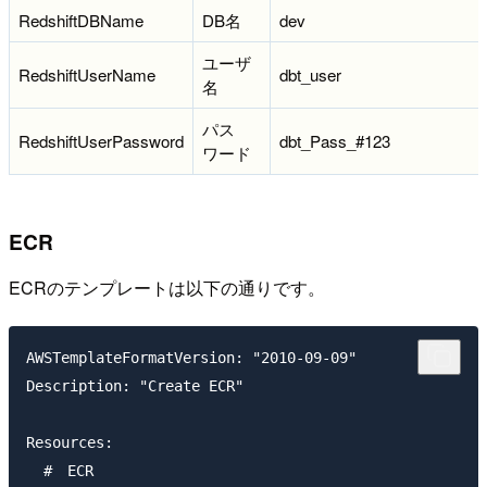
RedshiftDBName
DB名
dev
ユーザ
RedshiftUserName
dbt_user
名
パス
RedshiftUserPassword
dbt_Pass_#123
ワード
ECR
ECRのテンプレートは以下の通りです。
AWSTemplateFormatVersion: "2010-09-09"

Description: "Create ECR"

Resources:

  #　ECR
