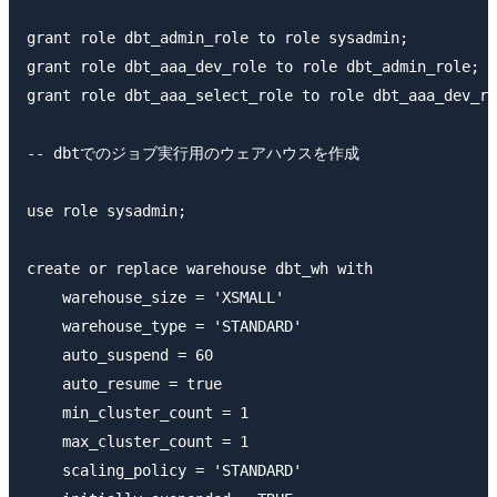
grant role dbt_admin_role to role sysadmin;

grant role dbt_aaa_dev_role to role dbt_admin_role;

grant role dbt_aaa_select_role to role dbt_aaa_dev_ro
-- dbtでのジョブ実行用のウェアハウスを作成

use role sysadmin;

create or replace warehouse dbt_wh with

    warehouse_size = 'XSMALL'

    warehouse_type = 'STANDARD'

    auto_suspend = 60

    auto_resume = true

    min_cluster_count = 1

    max_cluster_count = 1

    scaling_policy = 'STANDARD'
