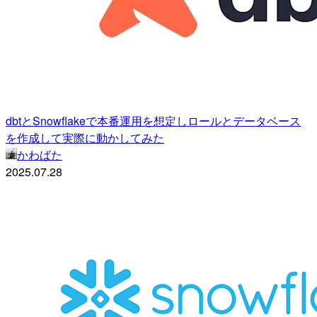
dbtとSnowflakeで本番運用を想定しロールとデータベース
を作成して実際に動かしてみた
かわばた
2025.07.28