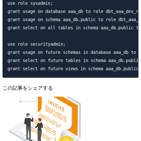
use role sysadmin;

grant usage on database aaa_db to role dbt_aaa_dev_ro
grant usage on schema aaa_db.public to role dbt_aaa_d
grant select on all tables in schema aaa_db.public to
use role securityadmin;

grant usage on future schemas in database aaa_db to r
grant select on future tables in schema aaa_db.public
この記事をシェアする