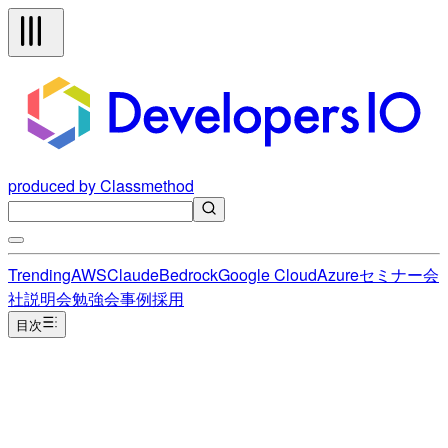
produced by Classmethod
Trending
AWS
Claude
Bedrock
Google Cloud
Azure
セミナー
会
社説明会
勉強会
事例
採用
目次