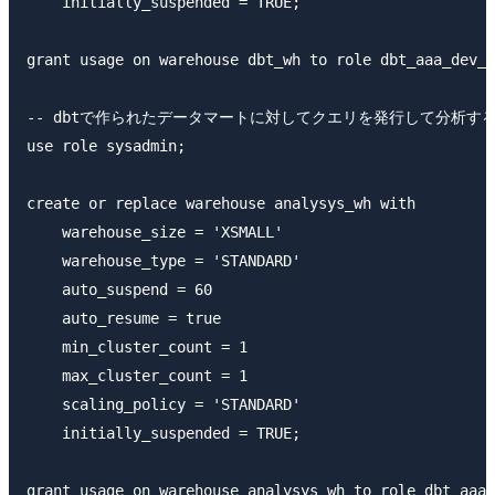
    initially_suspended = TRUE;

grant usage on warehouse dbt_wh to role dbt_aaa_dev_r
-- dbtで作られたデータマートに対してクエリを発行して分析す
use role sysadmin;

create or replace warehouse analysys_wh with

    warehouse_size = 'XSMALL'

    warehouse_type = 'STANDARD'

    auto_suspend = 60

    auto_resume = true

    min_cluster_count = 1

    max_cluster_count = 1

    scaling_policy = 'STANDARD'

    initially_suspended = TRUE;

grant usage on warehouse analysys_wh to role dbt_aaa_