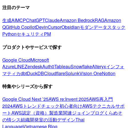
注目のテーマ
生成AI
MCP
ChatGPT
Claude
Amazon Bedrock
RAG
Amazon
Q
GitHub Copilot
Devin
Cursor
Obsidian
モダンデータスタック
Python
セキュリティ
PM
プロダクトやサービスで探す
Google Cloud
Microsoft
Azure
LINE
Zendesk
Auth0
Tableau
Snowflake
Alteryx
インフォ
マティカ
dbt
DuckDB
Cloudflare
Splunk
Vision One
Notion
特集やシリーズから探す
Google Cloud Next ’25
AWS re:Invent 2025
AWS再入門
2024
AWSトレンドチェック
初心者向け
AWSテクニカルサポ
ート
AWS認定（資格）
製造業関連
ジョインブログ
くらめそ
の情シス
組織開発室の活動
デザイン
Thai
Language
Vietnamese Blog