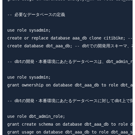
-- 必要なデータベースの定義

use role sysadmin;

create or replace database aaa_db clone c
create database dbt_aaa_db; -- dbtでの開発
-- dbtの開発・本番環境にあたるデータベースは、dbt_admin_
use role sysadmin;

grant ownership on database dbt_aaa_db to role dbt_ad
-- dbtの開発・本番環境にあたるデータベースに対してdbt上で
use role dbt_admin_role;

grant create schema on database dbt_aaa_db to role db
grant usage on database dbt_aaa_db to role dbt_aaa_se