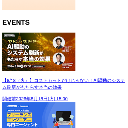
EVENTS
【8/18（火）】コストカットだけじゃない！AI駆動のシステ
ム刷新がもたらす本当の効果
開催前
2026年8月18日(火) 15:00