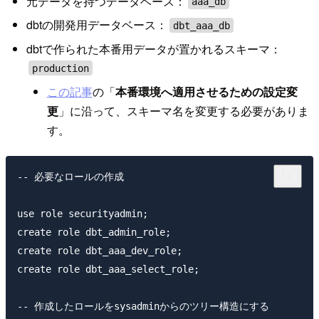
元データを持つデータベース：
aaa_db
dbtの開発用データベース：
dbt_aaa_db
dbtで作られた本番用データが置かれるスキーマ：
production
この記事
の「
本番環境へ適用させるための設定変
更
」に沿って、スキーマ名を変更する必要がありま
す。
-- 必要なロールの作成

use role securityadmin;

create role dbt_admin_role;

create role dbt_aaa_dev_role;

create role dbt_aaa_select_role;

-- 作成したロールをsysadminからのツリー構造にする
