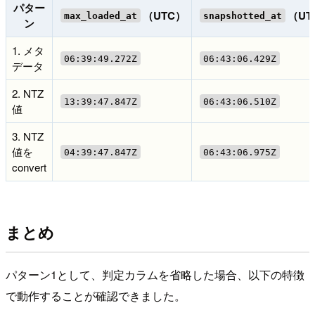
パター
（UTC）
（UT
max_loaded_at
snapshotted_at
ン
1. メタ
06:39:49.272Z
06:43:06.429Z
データ
2. NTZ
13:39:47.847Z
06:43:06.510Z
値
3. NTZ
値を
04:39:47.847Z
06:43:06.975Z
convert
まとめ
パターン1として、判定カラムを省略した場合、以下の特徴
で動作することが確認できました。