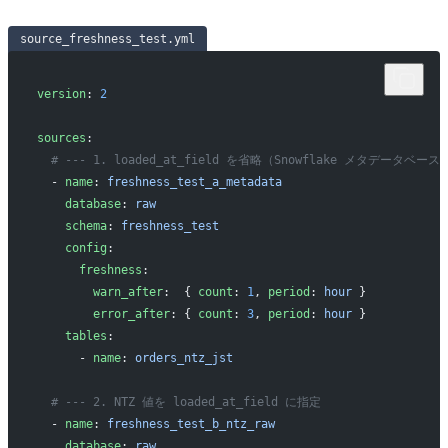
source_freshness_test.yml
version
: 
2
sources
:
  # --- 1. loaded_at_field を省略（Snowflake メタデータベース
  - 
name
: 
freshness_test_a_metadata
    database
: 
raw
    schema
: 
freshness_test
    config
:
      freshness
:
        warn_after
:  { 
count
: 
1
, 
period
: 
hour
 }
        error_after
: { 
count
: 
3
, 
period
: 
hour
 }
    tables
:
      - 
name
: 
orders_ntz_jst
  # --- 2. NTZ 値を loaded_at_field に指定
  - 
name
: 
freshness_test_b_ntz_raw
    database
: 
raw