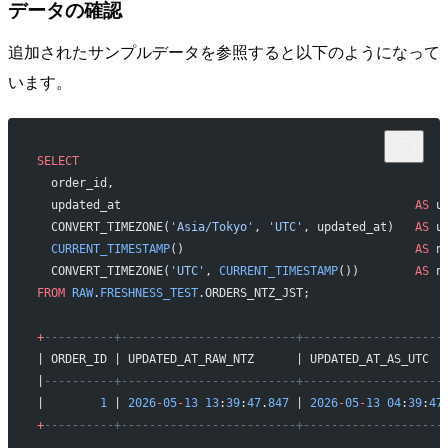
データの確認
追加されたサンプルデータを参照すると以下のようになって
います。
SELECT
  order_id,
  updated_at                                          
AS
 u
  CONVERT_TIMEZONE(
'Asia/Tokyo'
, 
'UTC'
, updated_at)   
AS
 u
  CURRENT_TIMESTAMP
()                                 
AS
 n
  CONVERT_TIMEZONE(
'UTC'
, 
CURRENT_TIMESTAMP
())        
AS
 n
FROM
 RAW
.
FRESHNESS_TEST
.ORDERS_NTZ_JST;
+
----------+-------------------------+--------------------
| ORDER_ID | UPDATED_AT_RAW_NTZ      | UPDATED_AT_AS_UTC  
|
----------+-------------------------+--------------------
|        
1
 | 
2026
-
05
-
13
 13
:
39
:
47
.
847
 | 
2026
-
05
-
13
 04
:
39
:
47
+
----------+-------------------------+--------------------