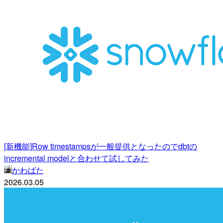
[新機能]Row timestampsが一般提供となったのでdbtの
incremental modelと合わせて試してみた
かわばた
2026.03.05