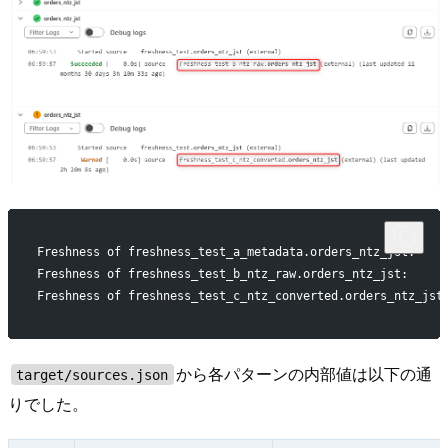
Freshness of freshness_test_a_metadata.orders_ntz_jst: 
Freshness of freshness_test_b_ntz_raw.orders_ntz_jst:
Freshness of freshness_test_c_ntz_converted.orders_ntz
から各パターンの内部値は以下の通
target/sources.json
りでした。