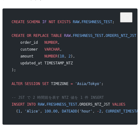
CREATE
 SCHEMA
 IF
 NOT
 EXISTS
 RAW
.
FRESHNESS_TEST
;
CREATE OR REPLACE
 TABLE
 RAW
.
FRESHNESS_TEST
.
ORDERS_NTZ_JST
 
    order_id   
NUMBER
,
    customer   
VARCHAR
,
    amount     
NUMBER
(
10
, 
2
),
    updated_at TIMESTAMP_NTZ
);
ALTER
 SESSION
 SET
 TIMEZONE 
=
 'Asia/Tokyo'
;
-- JST で 2 時間前を表す NTZ 値を 1 件 INSERT
INSERT INTO
 RAW
.
FRESHNESS_TEST
.ORDERS_NTZ_JST 
VALUES
  (
1
, 
'Alice'
, 
100
.
00
, 
DATEADD
(
'hour'
, 
-
2
, 
CURRENT_TIMESTA