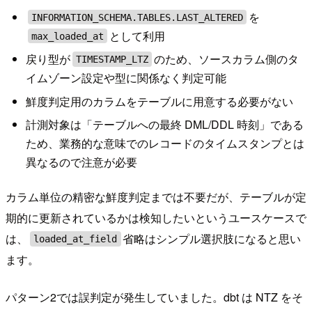
を
INFORMATION_SCHEMA.TABLES.LAST_ALTERED
として利用
max_loaded_at
戻り型が
のため、ソースカラム側のタ
TIMESTAMP_LTZ
イムゾーン設定や型に関係なく判定可能
鮮度判定用のカラムをテーブルに用意する必要がない
計測対象は「テーブルへの最終 DML/DDL 時刻」である
ため、業務的な意味でのレコードのタイムスタンプとは
異なるので注意が必要
カラム単位の精密な鮮度判定までは不要だが、テーブルが定
期的に更新されているかは検知したいというユースケースで
は、
省略はシンプル選択肢になると思い
loaded_at_field
ます。
パターン2では誤判定が発生していました。dbt は NTZ をそ