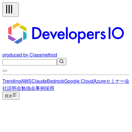
produced by Classmethod
Trending
AWS
Claude
Bedrock
Google Cloud
Azure
セミナー
会
社説明会
勉強会
事例
採用
目次