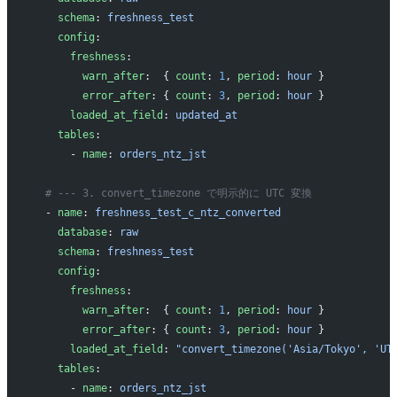
    schema
: 
freshness_test
    config
:
      freshness
:
        warn_after
:  { 
count
: 
1
, 
period
: 
hour
 }
        error_after
: { 
count
: 
3
, 
period
: 
hour
 }
      loaded_at_field
: 
updated_at
    tables
:
      - 
name
: 
orders_ntz_jst
  # --- 3. convert_timezone で明示的に UTC 変換
  - 
name
: 
freshness_test_c_ntz_converted
    database
: 
raw
    schema
: 
freshness_test
    config
:
      freshness
:
        warn_after
:  { 
count
: 
1
, 
period
: 
hour
 }
        error_after
: { 
count
: 
3
, 
period
: 
hour
 }
      loaded_at_field
: 
"convert_timezone('Asia/Tokyo', 'UT
    tables
:
      - 
name
: 
orders_ntz_jst