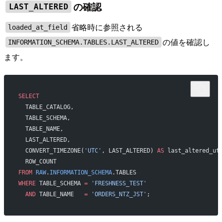
の確認
LAST_ALTERED
省略時に参照される
loaded_at_field
の値を確認し
INFORMATION_SCHEMA.TABLES.LAST_ALTERED
ます。
SELECT
  TABLE_CATALOG,
  TABLE_SCHEMA,
  TABLE_NAME,
  LAST_ALTERED,
  CONVERT_TIMEZONE(
'UTC'
, LAST_ALTERED) 
AS
 last_altered_ut
  ROW_COUNT
FROM
 RAW
.
INFORMATION_SCHEMA
.TABLES
WHERE
 TABLE_SCHEMA 
=
 'FRESHNESS_TEST'
  AND
 TABLE_NAME   
=
 'ORDERS_NTZ_JST'
;