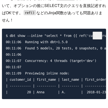
いて、オプションの後にSELECT文のクエリを直接記述すれ
ばOKです。
などのJinja関数があっても問題ありま
ref()
せん！
$ dbt show --inline "select * from {{ ref('customers'
00:11:06  Running with dbt=1.5.0

00:11:06  Found 5 models, 20 tests, 0 snapshots, 0 an
00:11:06

00:11:07  Concurrency: 4 threads (target='dev')

00:11:07

00:11:09  Previewing inline node:

| customer_id | first_name | last_name | first_order 
| ----------- | ---------- | --------- | ----------- 