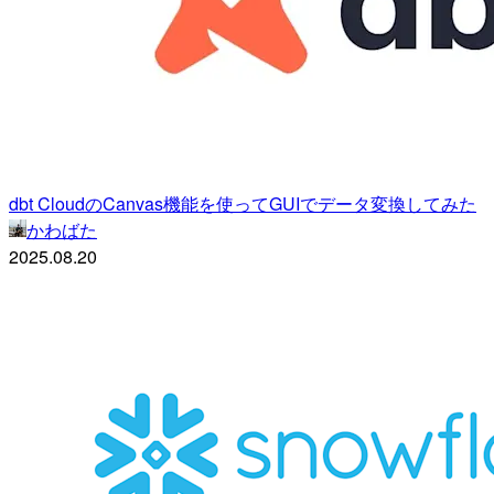
dbt CloudのCanvas機能を使ってGUIでデータ変換してみた
かわばた
2025.08.20