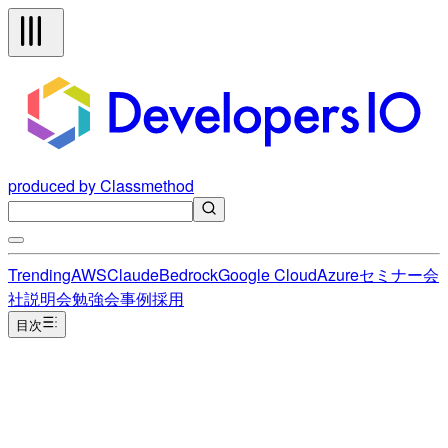
produced by Classmethod
Trending
AWS
Claude
Bedrock
Google Cloud
Azure
セミナー
会
社説明会
勉強会
事例
採用
目次