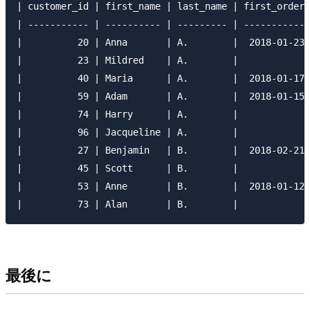
| customer_id | first_name | last_name | first_order 
| ----------- | ---------- | --------- | ----------- 
|          20 | Anna       | A.        |  2018-01-23 
|          23 | Mildred    | A.        |             
|          40 | Maria      | A.        |  2018-01-17 
|          59 | Adam       | A.        |  2018-01-15 
|          74 | Harry      | A.        |             
|          96 | Jacqueline | A.        |             
|          27 | Benjamin   | B.        |  2018-02-21 
|          45 | Scott      | B.        |             
|          53 | Anne       | B.        |  2018-01-12 
最後に