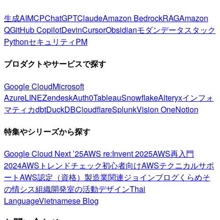
生成AI
MCP
ChatGPT
Claude
Amazon Bedrock
RAG
Amazon
Q
GitHub Copilot
Devin
Cursor
Obsidian
モダンデータスタック
Python
セキュリティ
PM
プロダクトやサービスで探す
Google Cloud
Microsoft
Azure
LINE
Zendesk
Auth0
Tableau
Snowflake
Alteryx
インフォ
マティカ
dbt
DuckDB
Cloudflare
Splunk
Vision One
Notion
特集やシリーズから探す
Google Cloud Next ’25
AWS re:Invent 2025
AWS再入門
2024
AWSトレンドチェック
初心者向け
AWSテクニカルサポ
ート
AWS認定（資格）
製造業関連
ジョインブログ
くらめそ
の情シス
組織開発室の活動
デザイン
Thai
Language
Vietnamese Blog