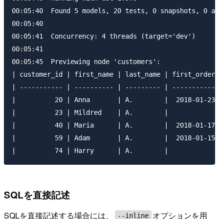
00:05:40  Found 5 models, 20 tests, 0 snapshots, 0 an
00:05:40

00:05:41  Concurrency: 4 threads (target='dev')

00:05:41

00:05:45  Previewing node 'customers':

| customer_id | first_name | last_name | first_order 
| ----------- | ---------- | --------- | ----------- 
|          20 | Anna       | A.        |  2018-01-23 
|          23 | Mildred    | A.        |             
|          40 | Maria      | A.        |  2018-01-17 
|          59 | Adam       | A.        |  2018-01-15 
SQLを直接記述
SQLを直接記述する場合には、
オプションを用
--inline