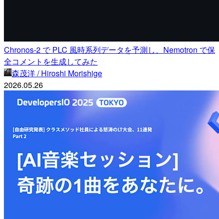
Chronos-2 で PLC 風時系列データを予測し、Nemotron で保
全コメントを生成してみた
森茂洋 / Hiroshi Morishige
2026.05.26