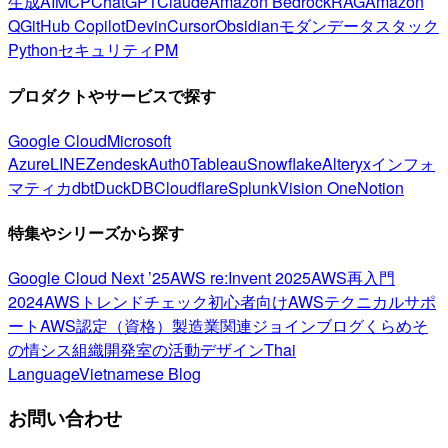
生成AI
MCP
ChatGPT
Claude
Amazon Bedrock
RAG
Amazon
Q
GitHub Copilot
Devin
Cursor
Obsidian
モダンデータスタック
Python
セキュリティ
PM
プロダクトやサービスで探す
Google Cloud
Microsoft
Azure
LINE
Zendesk
Auth0
Tableau
Snowflake
Alteryx
インフォ
マティカ
dbt
DuckDB
Cloudflare
Splunk
Vision One
Notion
特集やシリーズから探す
Google Cloud Next ’25
AWS re:Invent 2025
AWS再入門
2024
AWSトレンドチェック
初心者向け
AWSテクニカルサポ
ート
AWS認定（資格）
製造業関連
ジョインブログ
くらめそ
の情シス
組織開発室の活動
デザイン
Thai
Language
Vietnamese Blog
お問い合わせ