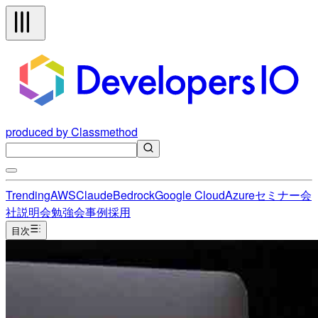
produced by Classmethod
Trending
AWS
Claude
Bedrock
Google Cloud
Azure
セミナー
会
社説明会
勉強会
事例
採用
目次