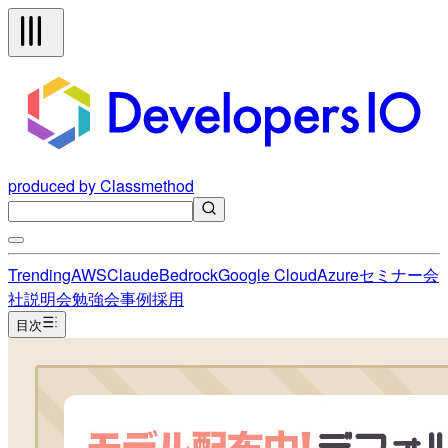
produced by Classmethod
Trending
AWS
Claude
Bedrock
Google Cloud
Azure
セミナー
会
社説明会
勉強会
事例
採用
目次