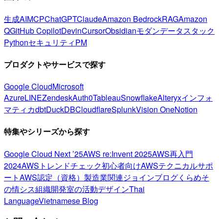
生成AI
MCP
ChatGPT
Claude
Amazon Bedrock
RAG
Amazon
Q
GitHub Copilot
Devin
Cursor
Obsidian
モダンデータスタック
Python
セキュリティ
PM
プロダクトやサービスで探す
Google Cloud
Microsoft
Azure
LINE
Zendesk
Auth0
Tableau
Snowflake
Alteryx
インフォ
マティカ
dbt
DuckDB
Cloudflare
Splunk
Vision One
Notion
特集やシリーズから探す
Google Cloud Next ’25
AWS re:Invent 2025
AWS再入門
2024
AWSトレンドチェック
初心者向け
AWSテクニカルサポ
ート
AWS認定（資格）
製造業関連
ジョインブログ
くらめそ
の情シス
組織開発室の活動
デザイン
Thai
Language
Vietnamese Blog