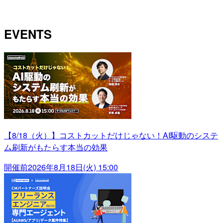
EVENTS
【8/18（火）】コストカットだけじゃない！AI駆動のシステ
ム刷新がもたらす本当の効果
開催前
2026年8月18日(火) 15:00