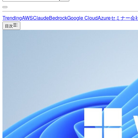
Trending
AWS
Claude
Bedrock
Google Cloud
Azure
セミナー
会
目次