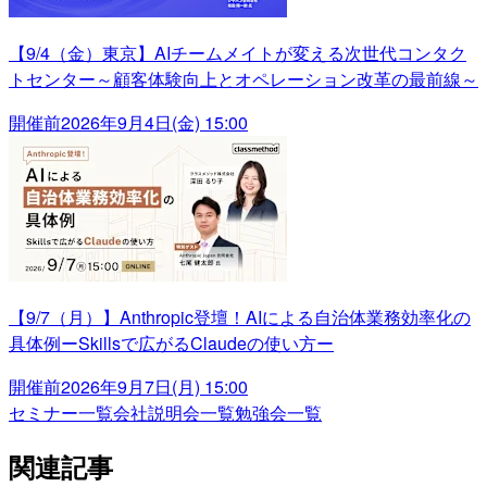
【9/4（金）東京】AIチームメイトが変える次世代コンタク
トセンター～顧客体験向上とオペレーション改革の最前線～
開催前
2026年9月4日(金) 15:00
【9/7（月）】Anthropic登壇！AIによる自治体業務効率化の
具体例ーSkillsで広がるClaudeの使い方ー
開催前
2026年9月7日(月) 15:00
セミナー一覧
会社説明会一覧
勉強会一覧
関連記事