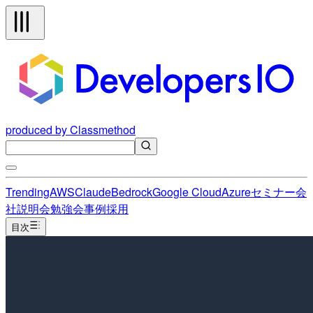
produced by Classmethod
Trending
AWS
Claude
Bedrock
Google Cloud
Azure
セミナー
会
社説明会
勉強会
事例
採用
目次