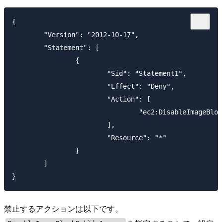
{

	"Version": "2012-10-17",

	"Statement": [

		{

			"Sid": "Statement1",

			"Effect": "Deny",

			"Action": [

				"ec2:DisableImageBlockPublicAccess"

			],

			"Resource": "*"

		}

	]

禁止するアクションは以下です。