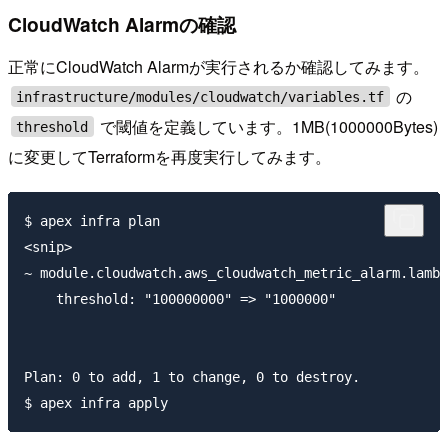
CloudWatch Alarmの確認
正常にCloudWatch Alarmが実行されるか確認してみます。
の
infrastructure/modules/cloudwatch/variables.tf
で閾値を定義しています。1MB(1000000Bytes)
threshold
に変更してTerraformを再度実行してみます。
$ apex infra plan

<snip>

~ module.cloudwatch.aws_cloudwatch_metric_alarm.lambd
    threshold: "100000000" => "1000000"

Plan: 0 to add, 1 to change, 0 to destroy.
