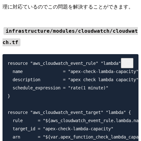
理に対応ているのでこの問題を解決することができます。
infrastructure/modules/cloudwatch/cloudwat
ch.tf
resource "aws_cloudwatch_event_rule" "lambda" {

  name                = "apex-check-lambda-capacity"

  description         = "apex check lambda capacity"

  schedule_expression = "rate(1 minute)"

}

resource "aws_cloudwatch_event_target" "lambda" {

  rule      = "${aws_cloudwatch_event_rule.lambda.nam
  target_id = "apex-check-lambda-capacity"

  arn       = "${var.apex_function_check_lambda_capac