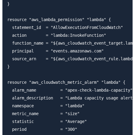
}

resource "aws_lambda_permission" "lambda" {

  statement_id  = "AllowExecutionFromCloudWatch"

  action        = "lambda:InvokeFunction"

  function_name = "${aws_cloudwatch_event_target.lamb
  principal     = "events.amazonaws.com"

  source_arn    = "${aws_cloudwatch_event_rule.lambda
}

resource "aws_cloudwatch_metric_alarm" "lambda" {

  alarm_name          = "apex-check-lambda-capacity"

  alarm_description   = "Lambda capacity usage alert"

  namespace           = "lambda"

  metric_name         = "size"

  statistic           = "Average"

  period              = "300"
