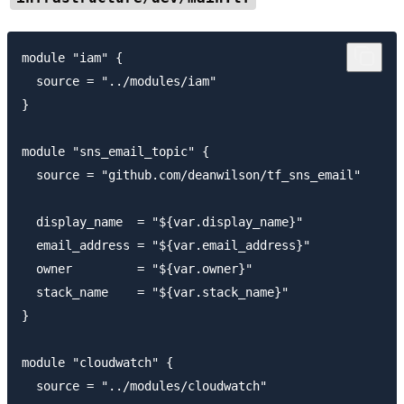
module "iam" {

  source = "../modules/iam"

}

module "sns_email_topic" {

  source = "github.com/deanwilson/tf_sns_email"

  display_name  = "${var.display_name}"

  email_address = "${var.email_address}"

  owner         = "${var.owner}"

  stack_name    = "${var.stack_name}"

}

module "cloudwatch" {

  source = "../modules/cloudwatch"
