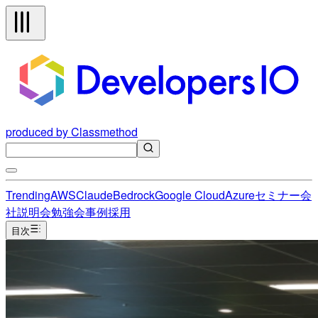
produced by Classmethod
Trending
AWS
Claude
Bedrock
Google Cloud
Azure
セミナー
会
社説明会
勉強会
事例
採用
目次