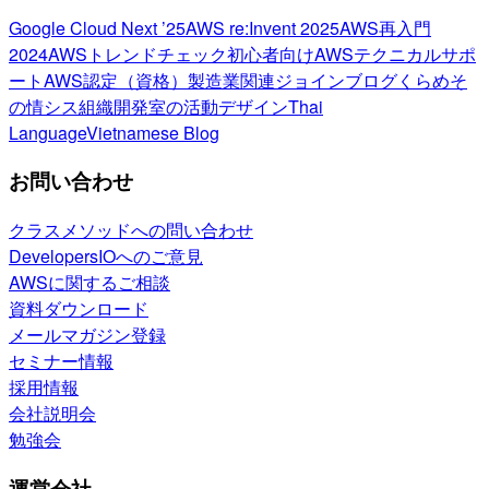
Google Cloud Next ’25
AWS re:Invent 2025
AWS再入門
2024
AWSトレンドチェック
初心者向け
AWSテクニカルサポ
ート
AWS認定（資格）
製造業関連
ジョインブログ
くらめそ
の情シス
組織開発室の活動
デザイン
Thai
Language
Vietnamese Blog
お問い合わせ
クラスメソッドへの問い合わせ
DevelopersIOへのご意見
AWSに関するご相談
資料ダウンロード
メールマガジン登録
セミナー情報
採用情報
会社説明会
勉強会
運営会社