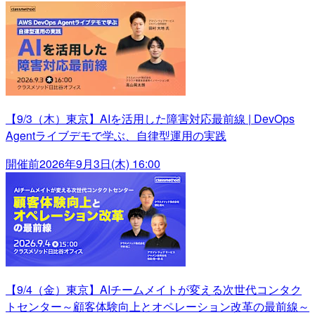
【9/3（木）東京】AIを活用した障害対応最前線 | DevOps
Agentライブデモで学ぶ、自律型運用の実践
開催前
2026年9月3日(木) 16:00
【9/4（金）東京】AIチームメイトが変える次世代コンタク
トセンター～顧客体験向上とオペレーション改革の最前線～