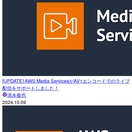
[UPDATE] AWS Media ServicesがAV1エンコードでのライブ
配信をサポートしました！
清水俊也
2024.10.09