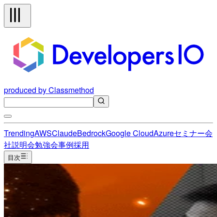
produced by Classmethod
Trending
AWS
Claude
Bedrock
Google Cloud
Azure
セミナー
会
社説明会
勉強会
事例
採用
目次