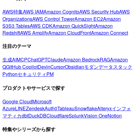
AWS特集
AWS IAM
Amazon Cognito
AWS Security Hub
AWS
Organizations
AWS Control Tower
Amazon EC2
Amazon
S3
S3 Tables
AWS CDK
Amazon QuickSight
Amazon
Redshift
AWS Amplify
Amazon CloudFront
Amazon Connect
注目のテーマ
生成AI
MCP
ChatGPT
Claude
Amazon Bedrock
RAG
Amazon
Q
GitHub Copilot
Devin
Cursor
Obsidian
モダンデータスタック
Python
セキュリティ
PM
プロダクトやサービスで探す
Google Cloud
Microsoft
Azure
LINE
Zendesk
Auth0
Tableau
Snowflake
Alteryx
インフォ
マティカ
dbt
DuckDB
Cloudflare
Splunk
Vision One
Notion
特集やシリーズから探す