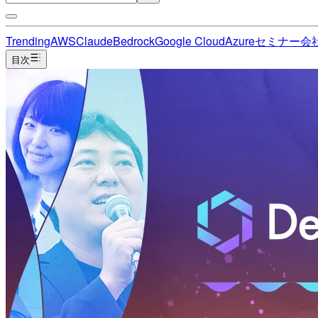
Trending
AWS
Claude
Bedrock
Google Cloud
Azure
セミナー
会
目次