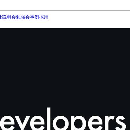
社説明会
勉強会
事例
採用