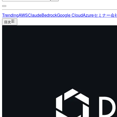
Trending
AWS
Claude
Bedrock
Google Cloud
Azure
セミナー
会
目次