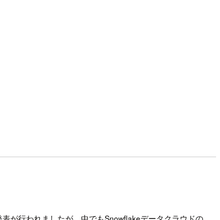
機能発表が行われましたが、中でもSnowflakeデータクラウドの