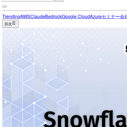
Trending
AWS
Claude
Bedrock
Google Cloud
Azure
セミナー
会
目次