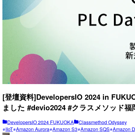
[登壇資料]DevelopersIO 2024 in 
ました #devio2024 #クラスメソッド福
DevelopersIO 2024 FUKUOKA
Classmethod Odyssey
IIoT
Amazon Aurora
Amazon S3
Amazon SQS
Amazon Da