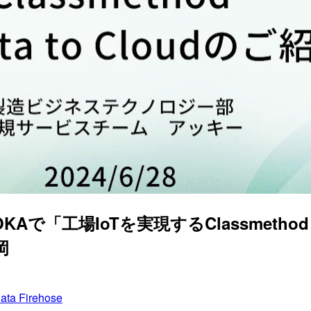
FUKUOKAで「工場IoTを実現するClassmetho
岡
ta Firehose