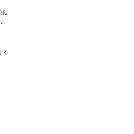
視化
ン
する
策