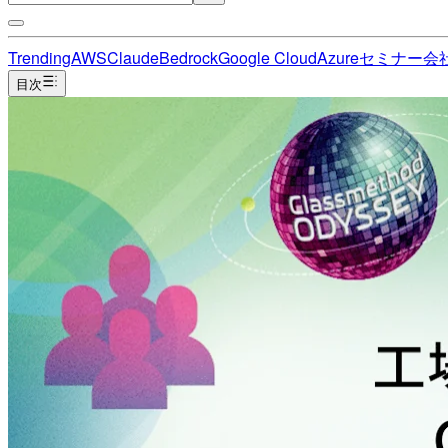
Trending
AWS
Claude
Bedrock
Google Cloud
Azure
セミナー
会
目次