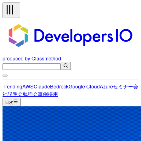
produced by Classmethod
Trending
AWS
Claude
Bedrock
Google Cloud
Azure
セミナー
会
社説明会
勉強会
事例
採用
目次