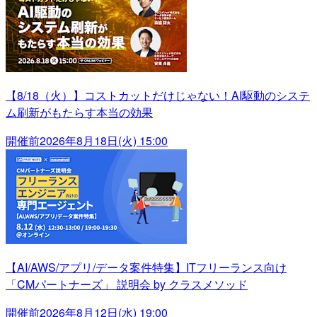
【8/18（火）】コストカットだけじゃない！AI駆動のシステ
ム刷新がもたらす本当の効果
開催前
2026年8月18日(火) 15:00
【AI/AWS/アプリ/データ案件特集】ITフリーランス向け
「CMパートナーズ」 説明会 by クラスメソッド
開催前
2026年8月12日(水) 19:00