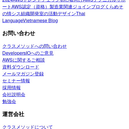
ート
AWS認定（資格）
製造業関連
ジョインブログ
くらめそ
の情シス
組織開発室の活動
デザイン
Thai
Language
Vietnamese Blog
お問い合わせ
クラスメソッドへの問い合わせ
DevelopersIOへのご意見
AWSに関するご相談
資料ダウンロード
メールマガジン登録
セミナー情報
採用情報
会社説明会
勉強会
運営会社
クラスメソッドについて