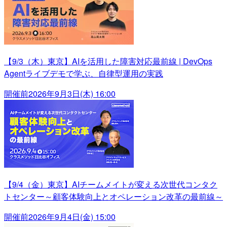
【9/3（木）東京】AIを活用した障害対応最前線 | DevOps
Agentライブデモで学ぶ、自律型運用の実践
開催前
2026年9月3日(木) 16:00
【9/4（金）東京】AIチームメイトが変える次世代コンタク
トセンター～顧客体験向上とオペレーション改革の最前線～
開催前
2026年9月4日(金) 15:00