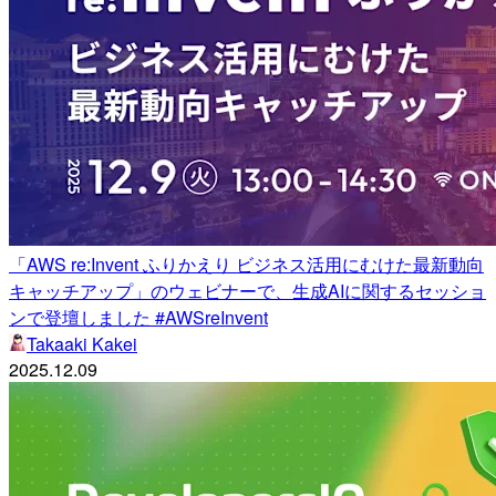
「AWS re:Invent ふりかえり ビジネス活用にむけた最新動向
キャッチアップ」のウェビナーで、生成AIに関するセッショ
ンで登壇しました #AWSreInvent
Takaaki Kakei
2025.12.09