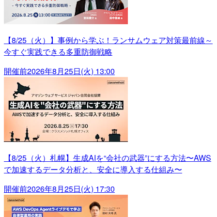
【8/25（火）】事例から学ぶ！ランサムウェア対策最前線～
今すぐ実践できる多重防御戦略
開催前
2026年8月25日(火) 13:00
【8/25（火）札幌】生成AIを“会社の武器”にする方法〜AWS
で加速するデータ分析と、安全に導入する仕組み〜
開催前
2026年8月25日(火) 17:30