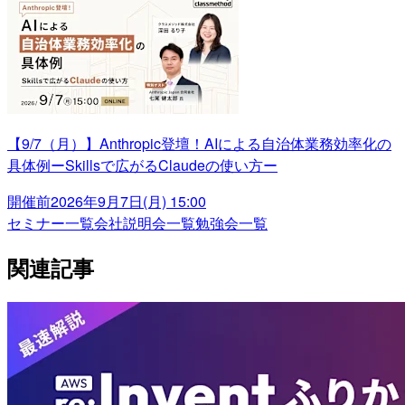
【9/7（月）】Anthropic登壇！AIによる自治体業務効率化の
具体例ーSkillsで広がるClaudeの使い方ー
開催前
2026年9月7日(月) 15:00
セミナー一覧
会社説明会一覧
勉強会一覧
関連記事