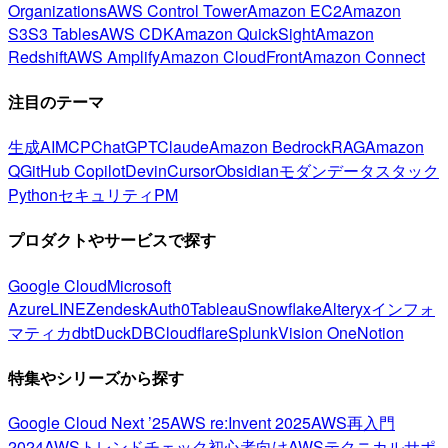
Organizations
AWS Control Tower
Amazon EC2
Amazon
S3
S3 Tables
AWS CDK
Amazon QuickSight
Amazon
Redshift
AWS Amplify
Amazon CloudFront
Amazon Connect
注目のテーマ
生成AI
MCP
ChatGPT
Claude
Amazon Bedrock
RAG
Amazon
Q
GitHub Copilot
Devin
Cursor
Obsidian
モダンデータスタック
Python
セキュリティ
PM
プロダクトやサービスで探す
Google Cloud
Microsoft
Azure
LINE
Zendesk
Auth0
Tableau
Snowflake
Alteryx
インフォ
マティカ
dbt
DuckDB
Cloudflare
Splunk
Vision One
Notion
特集やシリーズから探す
Google Cloud Next ’25
AWS re:Invent 2025
AWS再入門
2024
AWSトレンドチェック
初心者向け
AWSテクニカルサポ