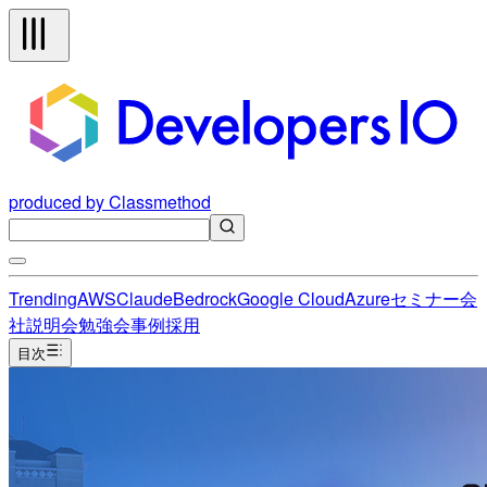
produced by Classmethod
Trending
AWS
Claude
Bedrock
Google Cloud
Azure
セミナー
会
社説明会
勉強会
事例
採用
目次