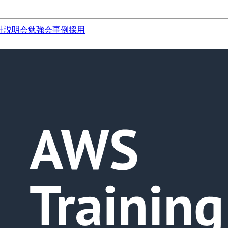
社説明会
勉強会
事例
採用