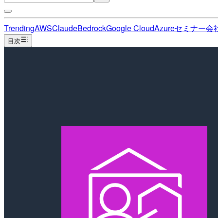
Trending
AWS
Claude
Bedrock
Google Cloud
Azure
セミナー
会
目次