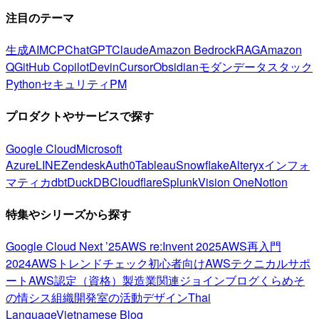
注目のテーマ
生成AI
MCP
ChatGPT
Claude
Amazon Bedrock
RAG
Amazon
Q
GitHub Copilot
Devin
Cursor
Obsidian
モダンデータスタック
Python
セキュリティ
PM
プロダクトやサービスで探す
Google Cloud
Microsoft
Azure
LINE
Zendesk
Auth0
Tableau
Snowflake
Alteryx
インフォ
マティカ
dbt
DuckDB
Cloudflare
Splunk
Vision One
Notion
特集やシリーズから探す
Google Cloud Next ’25
AWS re:Invent 2025
AWS再入門
2024
AWSトレンドチェック
初心者向け
AWSテクニカルサポ
ート
AWS認定（資格）
製造業関連
ジョインブログ
くらめそ
の情シス
組織開発室の活動
デザイン
Thai
Language
Vietnamese Blog