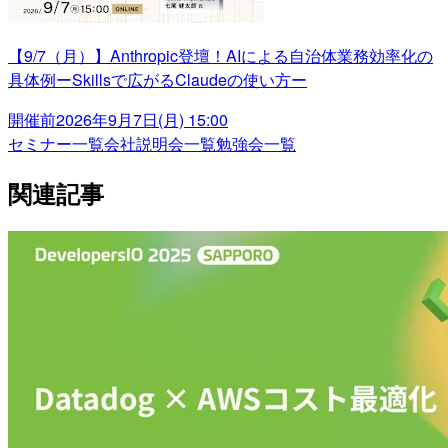
【9/7（月）】Anthropic登壇！AIによる自治体業務効率化の
具体例ーSkillsで広がるClaudeの使い方ー
開催前
2026年9月7日(月) 15:00
セミナー一覧
会社説明会一覧
勉強会一覧
関連記事