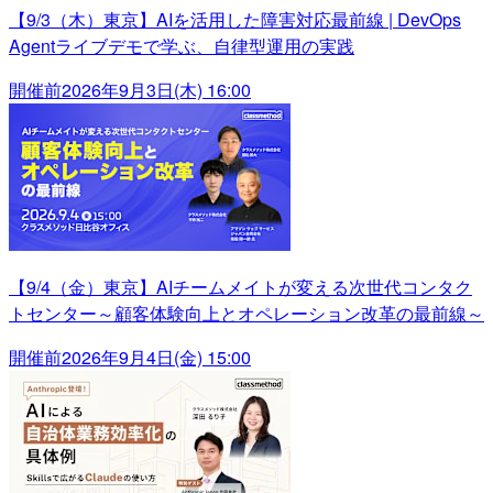
【9/3（木）東京】AIを活用した障害対応最前線 | DevOps
Agentライブデモで学ぶ、自律型運用の実践
開催前
2026年9月3日(木) 16:00
【9/4（金）東京】AIチームメイトが変える次世代コンタク
トセンター～顧客体験向上とオペレーション改革の最前線～
開催前
2026年9月4日(金) 15:00