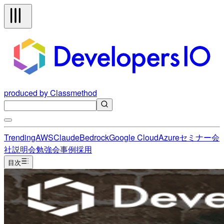
produced by Classmethod
Trending
AWS
Claude
Bedrock
Google Cloud
Azure
セミナー
会
社説明会
勉強会
事例
採用
目次